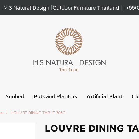
M S Natural Design | Outdoor Furniture Thailand |
+66(
Sunbed
Pots and Planters
Artificial Plant
Cl
es
LOUVRE DINING TABLE Ø160
LOUVRE DINING TA