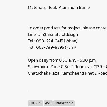
Materials : Teak, Aluminum frame
To order products for project, please contac
Line ID : @msnaturaldesign
Tel : 090-224-2415 (Whan)
Tel : 062-789-9395 (Fern)
Open daily from 8:30 a.m. - 5:30 p.m.
Showroom : Zone C Soi 2 Room No. C139 - C
Chatuchak Plaza, Kamphaeng Phet 2 Road,
LOUVRE
4SO
Dining table