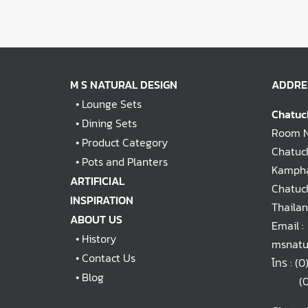
M S NATURAL DESIGN
ADDRE
•
Lounge Sets
Chatuc
•
Dining Sets
Room No
•
Product Category
Chatuch
•
Pots and Planters
Kampha
ARTIFICIAL
Chatuc
INSPIRATION
Thaila
ABOUT US
Email :
•
History
msnatu
•
Contact Us
โทร :
(0
•
Blog
(0)2