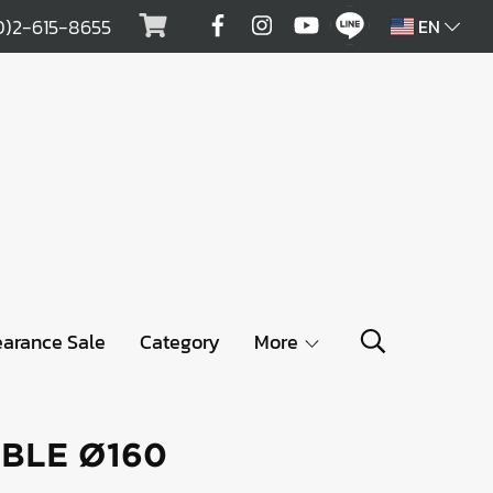
0)2-615-8655
EN
earance Sale
Category
More
BLE Ø160