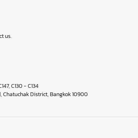
t us.
147, C130 - C134
 Chatuchak District, Bangkok 10900