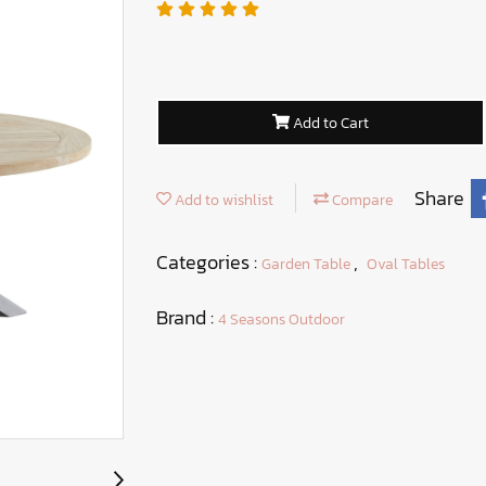
Add to Cart
Share
Add to wishlist
Compare
Categories :
,
Garden Table
Oval Tables
Brand :
4 Seasons Outdoor