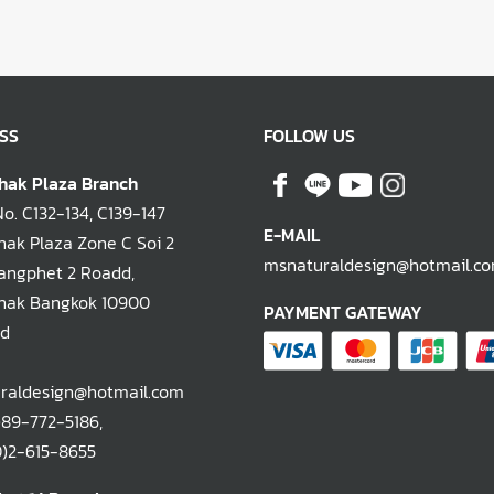
SS
FOLLOW US
hak Plaza Branch
. C132-134, C139-147
E-MAIL
ak Plaza Zone C Soi 2
msnaturaldesign@hotmail.c
ngphet 2 Roadd,
hak Bangkok 10900
PAYMENT GATEWAY
nd
raldesign@hotmail.com
)89-772-5186
,
-615-8655