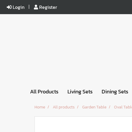
Login
Register
All Products
Living Sets
Dining Sets
Home
All products
Garden Table
Oval Tabl