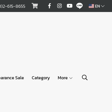
0)2-615-8655
EN
earance Sale
Category
More