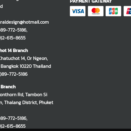
PAYMENT GATEWAY
nd
raldesign@hotmail.com
)89-772-5186
,
-615-8655
hot 14 Branch
Chatuchot 14, Or Ngeon,
 Bangkok 10220 Thailand
)89-772-5186
 Branch
oonthorn Rd, Tambon Si
, Thalang District, Phuket
)89-772-5186
,
-615-8655