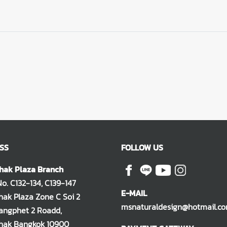
SS
FOLLOW US
hak Plaza Branch
. C132-134, C139-147
E-MAIL
ak Plaza Zone C Soi 2
msnaturaldesign@hotmail.c
ngphet 2 Roadd,
hak Bangkok 10900