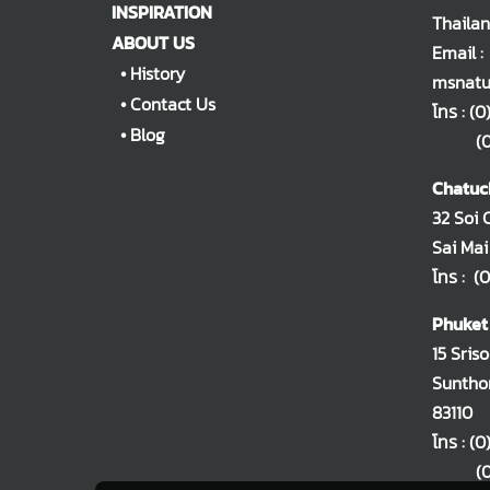
INSPIRATION
Thaila
ABOUT US
Email :
•
History
msnatu
•
Contact Us
โทร :
(0
•
Blog
(0)2
Chatuc
32 Soi 
Sai Mai
โทร :
(0
Phuket
15 Sris
Sunthon
83110
โทร :
(0
(0)2