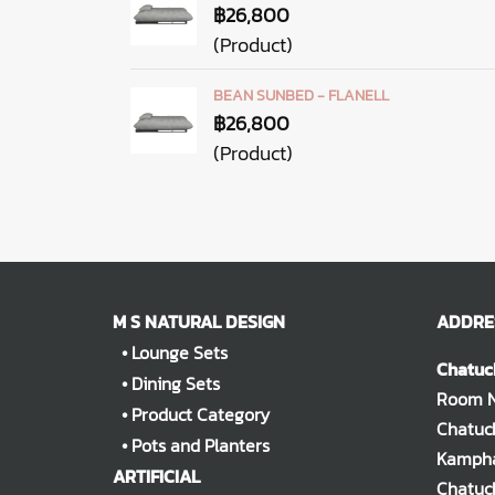
฿26,800
(Product)
BEAN SUNBED - FLANELL
฿26,800
(Product)
M S NATURAL DESIGN
ADDRE
•
Lounge Sets
Chatuc
•
Dining Sets
Room No
•
Product Category
Chatuch
•
Pots and Planters
Kampha
ARTIFICIAL
Chatuc