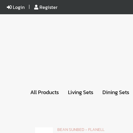
Login
Register
All Products
Living Sets
Dining Sets
BEAN SUNBED - FLANELL