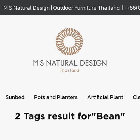
M S Natural Design | Outdoor Furniture Thailand |
+66(
Sunbed
Pots and Planters
Artificial Plant
Cl
2 Tags result for"Bean"