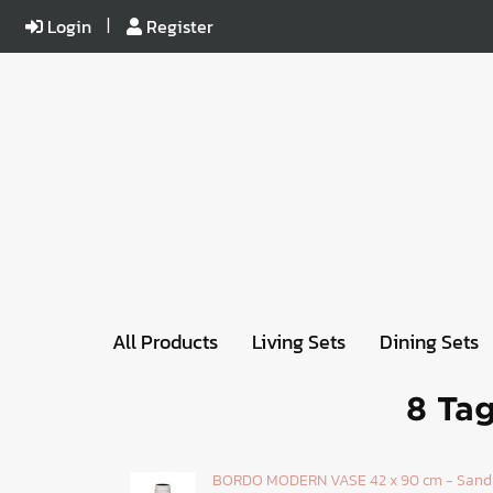
Login
Register
All Products
Living Sets
Dining Sets
8 Tag
BORDO MODERN VASE 42 x 90 cm - Sand