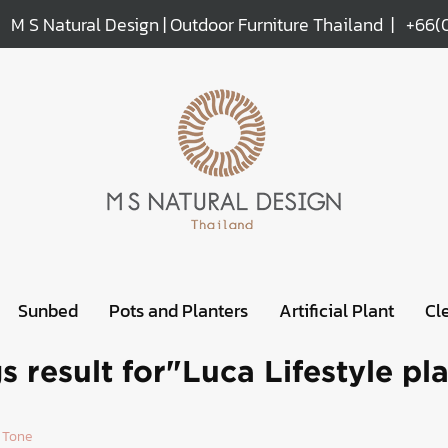
M S Natural Design | Outdoor Furniture Thailand |
+66(
Sunbed
Pots and Planters
Artificial Plant
Cl
s result for"Luca Lifestyle pl
 Tone