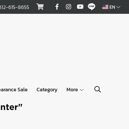
0)2-615-8655
EN
earance Sale
Category
More
anter"