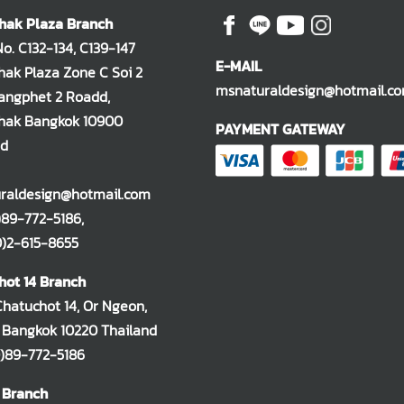
hak Plaza Branch
. C132-134, C139-147
E-MAIL
ak Plaza Zone C Soi 2
msnaturaldesign@hotmail.c
ngphet 2 Roadd,
hak Bangkok 10900
PAYMENT GATEWAY
nd
raldesign@hotmail.com
)89-772-5186
,
-615-8655
hot 14 Branch
Chatuchot 14, Or Ngeon,
 Bangkok 10220 Thailand
)89-772-5186
 Branch