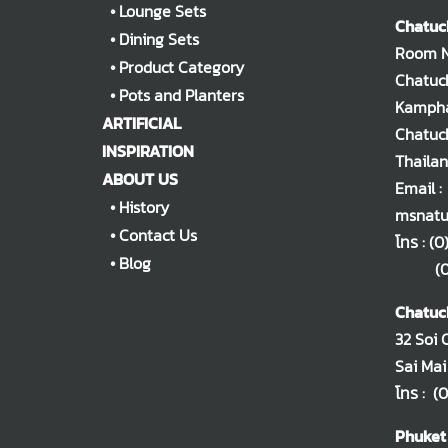
•
Lounge Sets
Chatuc
•
Dining Sets
Room No
•
Product Category
Chatuch
•
Pots and Planters
Kampha
ARTIFICIAL
Chatuc
INSPIRATION
Thaila
ABOUT US
Email :
•
History
msnatu
•
Contact Us
โทร :
(0
•
Blog
(0)2
Chatuc
32 Soi 
Sai Mai
โทร :
(0
Phuket