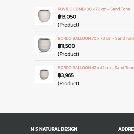
RUVIDO COMBI 80 x 70 cm - Sand Tone
฿13,050
(Product)
BORDO BALLOON 70 x 70 cm - Sand Ton
฿11,500
(Product)
BORDO BALLOON 42 x 42 cm - Sand Tone
฿3,965
(Product)
M S NATURAL DESIGN
ADDRE