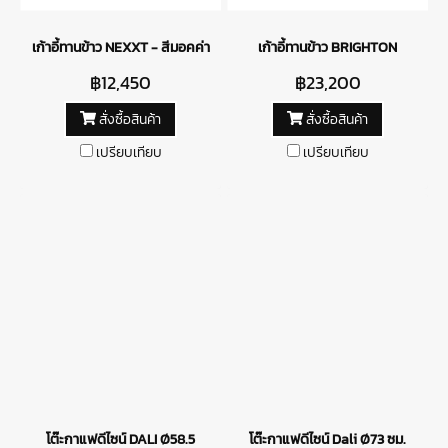
เก้าอี้ทานข้าว NEXXT - สีมอคค่า
เก้าอี้ทานข้าว BRIGHTON
฿12,450
฿23,200
สั่งซื้อสินค้า
สั่งซื้อสินค้า
เปรียบเทียบ
เปรียบเทียบ
โต๊ะกาแฟดีไซน์ DALI Ø58.5
โต๊ะกาแฟดีไซน์ Dali Ø73 ซม.