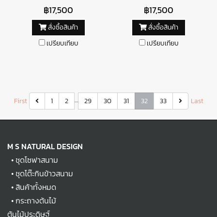
฿17,500
฿17,500
สั่งซื้อสินค้า
สั่งซื้อสินค้า
เปรียบเทียบ
เปรียบเทียบ
…
First
1
2
29
30
31
32
33
Last
M S NATURAL DESIGN
•
ชุดโซฟาสนาม
•
ชุดโต๊ะกินข้าวสนาม
•
สินค้าทั้งหมด
•
กระถางต้นไม้
ต้นไม้ประดิษฐ์