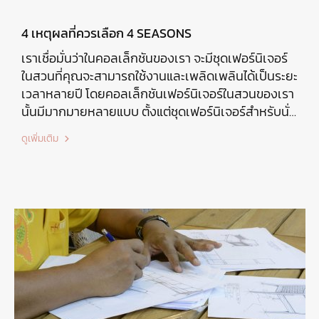
4 เหตุผลที่ควรเลือก 4 SEASONS
เราเชื่อมั่นว่าในคอลเล็กชันของเรา จะมีชุดเฟอร์นิเจอร์
ในสวนที่คุณจะสามารถใช้งานและเพลิดเพลินได้เป็นระยะ
เวลาหลายปี โดยคอลเล็กชันเฟอร์นิเจอร์ในสวนของเรา
นั้นมีมากมายหลายแบบ ตั้งแต่ชุดเฟอร์นิเจอร์สำหรับนั่ง
เล่น ทานอาหารร่วมกัน หรือสำหรับสังสรรค์กันจนดึก
ดูเพิ่มเติม
และมีตั้งแต่สไตล์คลาสสิก ไปจนถึงการออกแบบที่ทัน
สมัยที่สุด ให้คุณได้ตกแต่งลานบ้านของคุณในแบบที่คุณ
ชอบ แต่ทำไมต้องเป็น 4SO ล่ะ? เราไปดู 4 เหตุผลที่คุณ
ควรเลือก 4 Seasons ไปพร้อมๆกันเลย