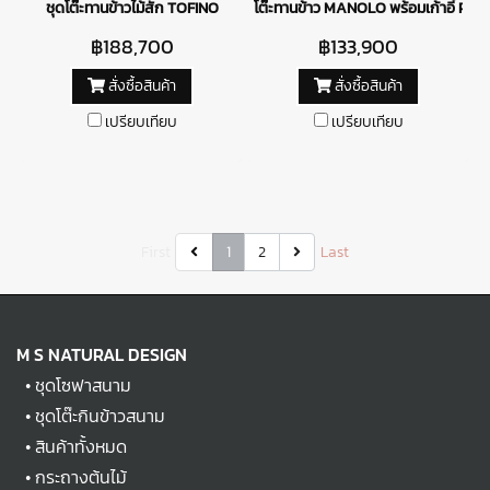
ชุดโต๊ะทานข้าวไม้สัก TOFINO
โต๊ะทานข้าว MANOLO พร้อมเก้าอี้ PUG
฿188,700
฿133,900
สั่งซื้อสินค้า
สั่งซื้อสินค้า
เปรียบเทียบ
เปรียบเทียบ
First
1
2
Last
M S NATURAL DESIGN
•
ชุดโซฟาสนาม
•
ชุดโต๊ะกินข้าวสนาม
•
สินค้าทั้งหมด
•
กระถางต้นไม้