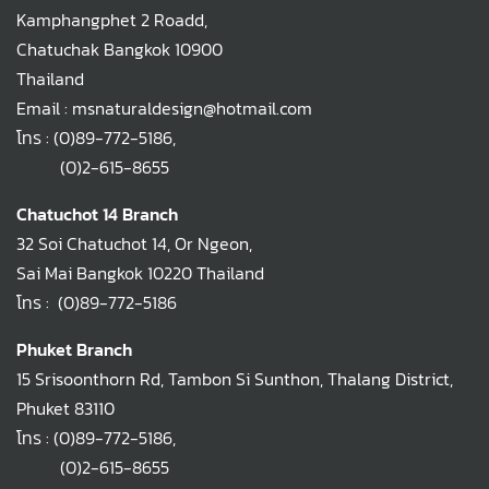
Kamphangphet 2 Roadd,
Chatuchak Bangkok 10900
Thailand
Email : msnaturaldesign@hotmail.com
โทร :
(0)89-772-5186
,
(0)2-615-8655
Chatuchot 14 Branch
32 Soi Chatuchot 14, Or Ngeon,
Sai Mai Bangkok 10220 Thailand
โทร :
(0)89-772-5186
Phuket Branch
15 Srisoonthorn Rd, Tambon Si Sunthon, Thalang District,
Phuket 83110
โทร :
(0)89-772-5186
,
(0)2-615-8655