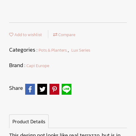
Add to wishlist
Compare
Categories :
,
Pots & Planters
Lux Series
Brand :
Capi Europe
Share
Product Details
This design pot looks like real terrazzo, but is in