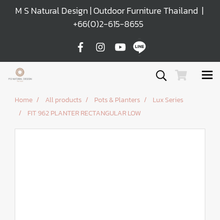
M S Natural Design | Outdoor Furniture Thailand |
+66(0)2-615-8655
Home
All products
Pots & Planters
Lux Series
FIT 962 PLANTER RECTANGULAR LOW