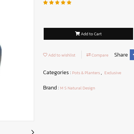
Add to Cart
Share
Add to wishlist
Compare
Categories :
,
Pots & Planters
Exclusive
Brand :
M S Natural Design