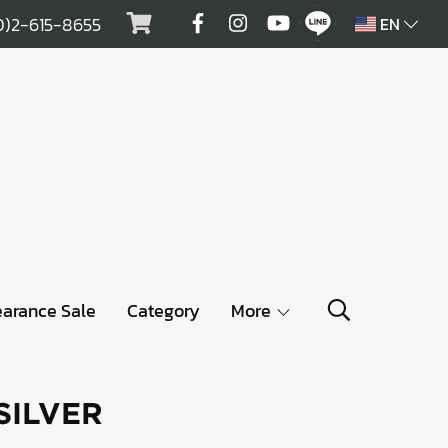
0)2-615-8655
EN
earance Sale
Category
More
SILVER