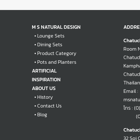
M S NATURAL DESIGN
ADDRE
•
Lounge Sets
Chatuc
•
Dining Sets
Room No
•
Product Category
Chatuch
•
Pots and Planters
Kampha
ARTIFICIAL
Chatuc
INSPIRATION
Thaila
ABOUT US
Email :
•
History
msnatu
•
Contact Us
โทร :
(0
•
Blog
(0)2
Chatuc
32 Soi 