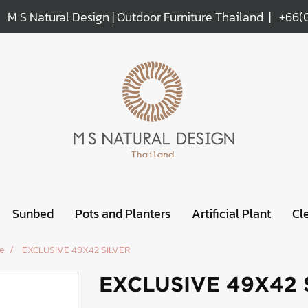
M S Natural Design | Outdoor Furniture Thailand |
+66(
Sunbed
Pots and Planters
Artificial Plant
Cl
e
EXCLUSIVE 49X42 SILVER
EXCLUSIVE 49X42 