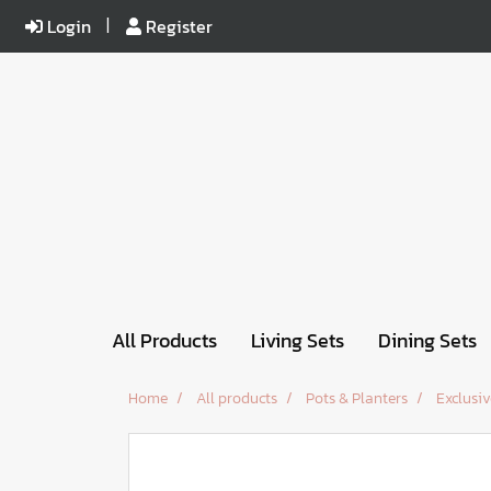
Login
Register
All Products
Living Sets
Dining Sets
Home
All products
Pots & Planters
Exclusiv