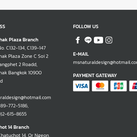
SS
FOLLOW US
hak Plaza Branch
. C132-134, C139-147
E-MAIL
ak Plaza Zone C Soi 2
msnaturaldesign@hotmail.c
ngphet 2 Roadd,
hak Bangkok 10900
PAYMENT GATEWAY
nd
raldesign@hotmail.com
)89-772-5186
,
-615-8655
hot 14 Branch
Chatuchot 14, Or Ngeon,