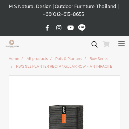
M S Natural Design | Outdoor Furniture Thailand |
+66(0)2-615-8655
Home
All products
Pots & Planters
Row Series
RWG 952 PLANTER RECTANGULAR ROW - ANTHRACITE