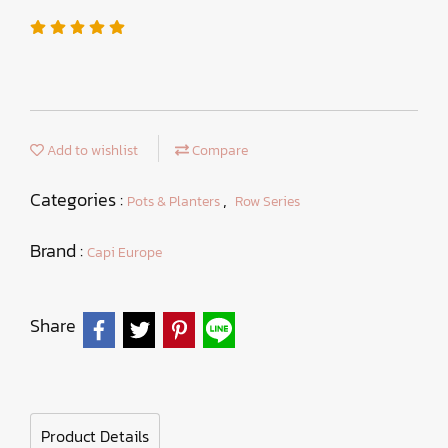
Add to wishlist
Compare
Categories :
,
Pots & Planters
Row Series
Brand :
Capi Europe
Share
Product Details