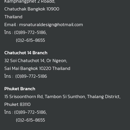
Kamphangphet 2 Roadd,
Chatuchak Bangkok 10900
Thailand
Email : msnaturaldesign@hotmail.com
โทร :
(0)89-772-5186
,
(0)2-615-8655
Chatuchot 14 Branch
32 Soi Chatuchot 14, Or Ngeon,
Sai Mai Bangkok 10220 Thailand
โทร :
(0)89-772-5186
Phuket Branch
15 Srisoonthorn Rd, Tambon Si Sunthon, Thalang District,
Phuket 83110
โทร :
(0)89-772-5186
,
(0)2-615-8655