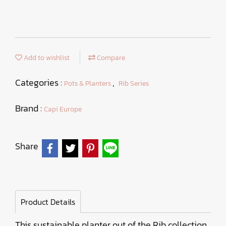
Add to wishlist
Compare
Categories :
,
Pots & Planters
Rib Series
Brand :
Capi Europe
Share
Product Details
This sustainable planter out of the Rib collection