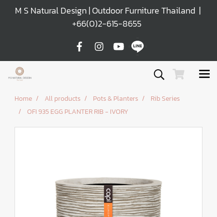
M S Natural Design | Outdoor Furniture Thailand |
+66(0)2-615-8655
Home
All products
Pots & Planters
Rib Series
OFI 935 EGG PLANTER RIB - IVORY