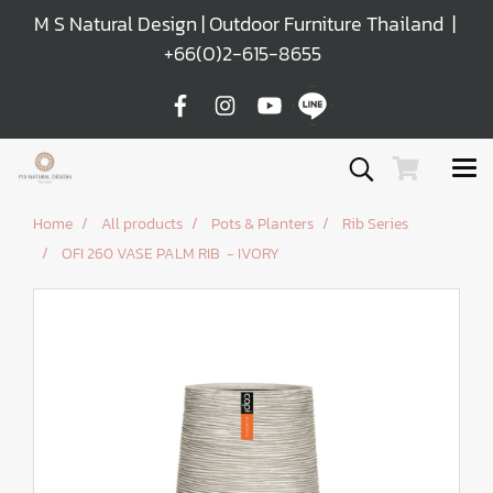
M S Natural Design | Outdoor Furniture Thailand |
+66(0)2-615-8655
Home
All products
Pots & Planters
Rib Series
OFI 260 VASE PALM RIB - IVORY