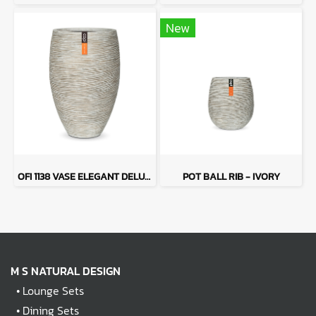
New
OFI 1138 VASE ELEGANT DELUXE RIB - IVORY
POT BALL RIB - IVORY
M S NATURAL DESIGN
•
Lounge Sets
•
Dining Sets