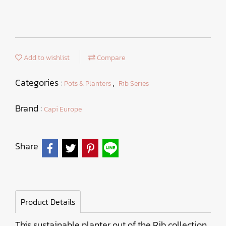
Add to wishlist
Compare
Categories :
,
Pots & Planters
Rib Series
Brand :
Capi Europe
Share
Product Details
This sustainable planter out of the Rib collection