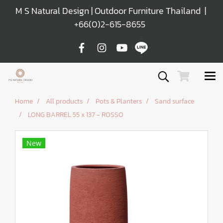
M S Natural Design | Outdoor Furniture Thailand |
+66(0)2-615-8655
Home
All products
Pots & Planters
Sand surface
LONG BARREL 55 x 137 - ROSSO
New