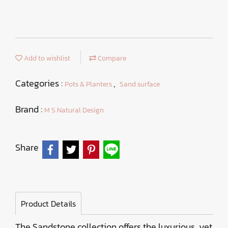
Add to wishlist
Compare
Categories :
,
Pots & Planters
Sand surface
Brand :
M S Natural Design
Share
Product Details
The Sandstone collection offers the luxurious, yet