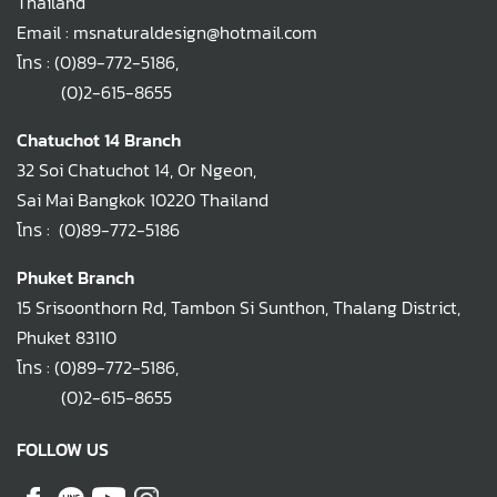
Thailand
Email : msnaturaldesign@hotmail.com
โทร :
(0)89-772-5186
,
(0)2-615-8655
Chatuchot 14 Branch
32 Soi Chatuchot 14, Or Ngeon,
Sai Mai Bangkok 10220 Thailand
โทร :
(0)89-772-5186
Phuket Branch
15 Srisoonthorn Rd, Tambon Si Sunthon, Thalang District,
Phuket 83110
โทร :
(0)89-772-5186
,
(0)2-615-8655
FOLLOW US