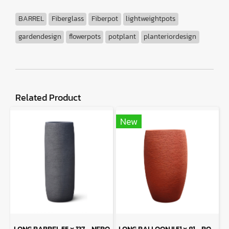
BARREL
Fiberglass
Fiberpot
lightweightpots
gardendesign
flowerpots
potplant
planteriordesign
Related Product
New