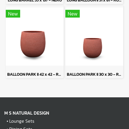
LONG BARREL 55 x 137 - NERO
LONG BALLOON II 51 x 81 - ROSSO
New
New
BALLOON PARK II 42 x 42 - ROSSO
BALLOON PARK II 30 x 30 - ROSSO
M S NATURAL DESIGN
•
Lounge Sets