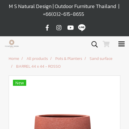
M S Natural Design | Outdoor Furniture Thailand |
+66(0)2-615-8655
Home
All products
Pots & Planters
Sand surface
BARREL 44 x 44 - ROSSO
New