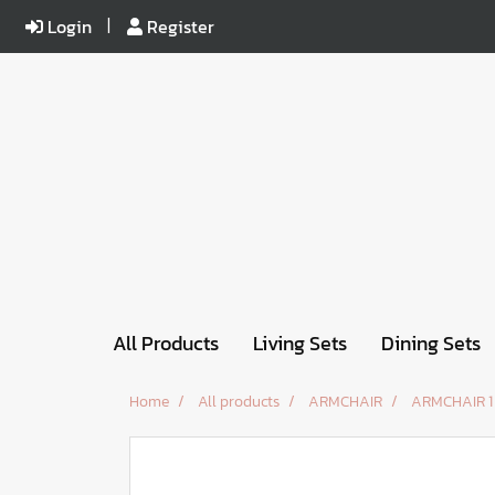
Login
Register
All Products
Living Sets
Dining Sets
Home
All products
ARMCHAIR
ARMCHAIR 1