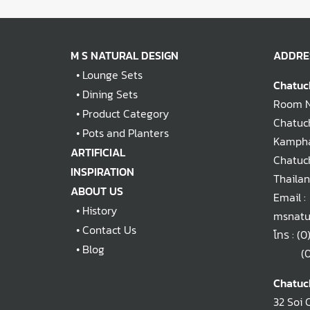
M S NATURAL DESIGN
ADDRE
•
Lounge Sets
Chatuc
•
Dining Sets
Room No
•
Product Category
Chatuch
•
Pots and Planters
Kampha
ARTIFICIAL
Chatuc
INSPIRATION
Thaila
ABOUT US
Email :
•
History
msnatu
•
Contact Us
โทร :
(0
•
Blog
(0)2
Chatuc
32 Soi 