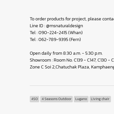
To order products for project, please contac
Line ID : @msnaturaldesign
Tel : 090-224-2415 (Whan)
Tel : 062-789-9395 (Fern)
Open daily from 8:30 a.m. - 5:30 p.m.
Showroom : Room No. C139 - C147, C130 - C
Zone C Soi 2,Chatuchak Plaza, Kamphaeng
4SO
4 Seasons Outdoor
Lugano
Living chair