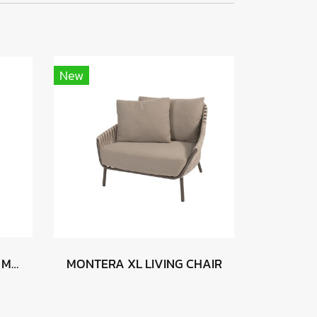
New
JACK | Dining armchair - Mocha
MONTERA XL LIVING CHAIR