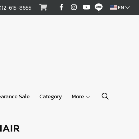
0)2-615-8655
EN
earance Sale
Category
More
HAIR