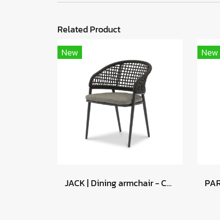
Related Product
New
New
JACK | Dining armchair - Charcoal