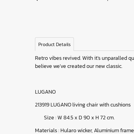
Product Details
Retro vibes revived. With it's unparalled q
believe we've created our new classic.
LUGANO
213919 LUGANO living chair with cushions
Size : W 84.5 x D 90 x H 72 cm.
Materials : Hularo wicker, Aluminium frame,