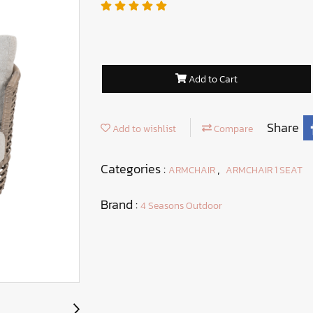
Add to Cart
Share
Add to wishlist
Compare
Categories :
,
ARMCHAIR
ARMCHAIR 1 SEAT
Brand :
4 Seasons Outdoor