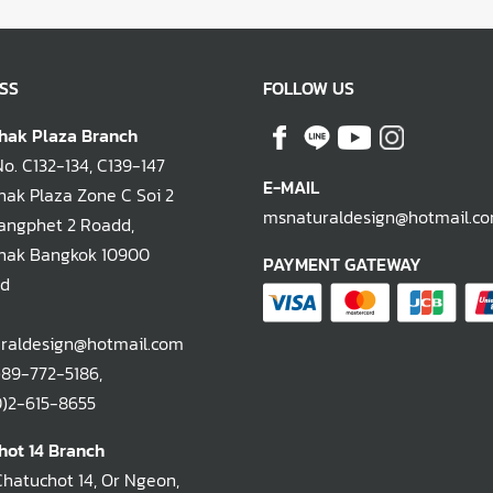
SS
FOLLOW US
hak Plaza Branch
. C132-134, C139-147
E-MAIL
ak Plaza Zone C Soi 2
msnaturaldesign@hotmail.c
ngphet 2 Roadd,
hak Bangkok 10900
PAYMENT GATEWAY
nd
raldesign@hotmail.com
)89-772-5186
,
-615-8655
hot 14 Branch
Chatuchot 14, Or Ngeon,