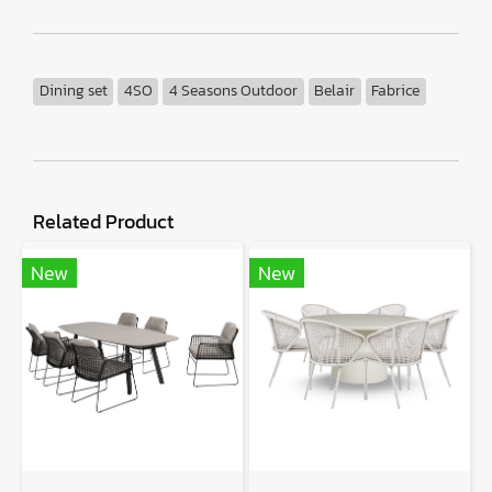
Dining set
4SO
4 Seasons Outdoor
Belair
Fabrice
Related Product
New
New