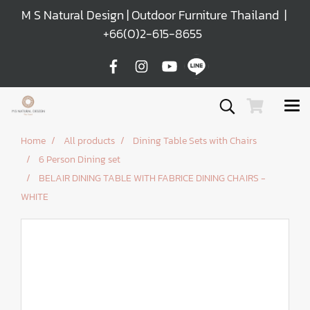
M S Natural Design | Outdoor Furniture Thailand |
+66(0)2-615-8655
Home
All products
Dining Table Sets with Chairs
6 Person Dining set
BELAIR DINING TABLE WITH FABRICE DINING CHAIRS -
WHITE