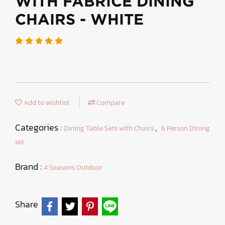
WITH FABRICE DINING
CHAIRS - WHITE
Add to wishlist
Compare
Categories :
,
Dining Table Sets with Chairs
6 Person Dining
set
Brand :
4 Seasons Outdoor
Share