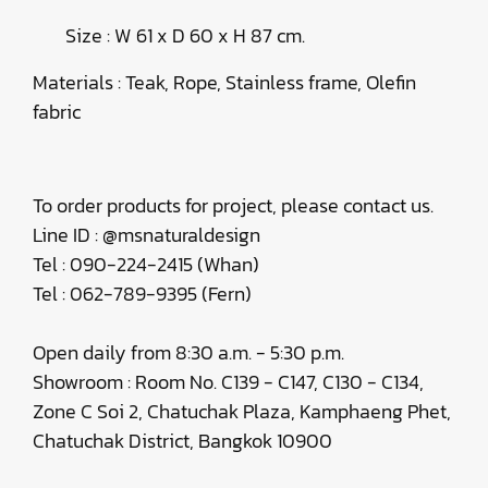
Size : W 61 x D 60 x H 87 cm.
Materials : Teak, Rope, Stainless frame, Olefin
fabric
To order products for project, please contact us.
Line ID : @msnaturaldesign
Tel : 090-224-2415 (Whan)
Tel : 062-789-9395 (Fern)
Open daily from 8:30 a.m. - 5:30 p.m.
Showroom : Room No. C139 - C147, C130 - C134,
Zone C Soi 2, Chatuchak Plaza, Kamphaeng Phet,
Chatuchak District, Bangkok 10900