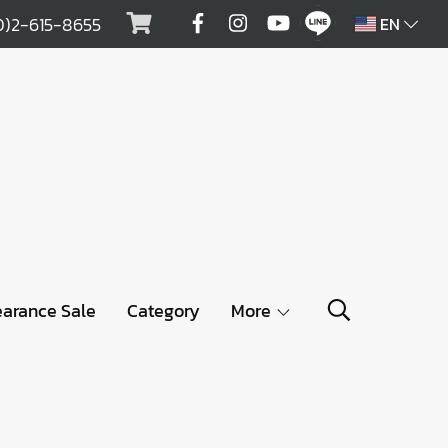
0)2-615-8655
EN
earance Sale
Category
More
G