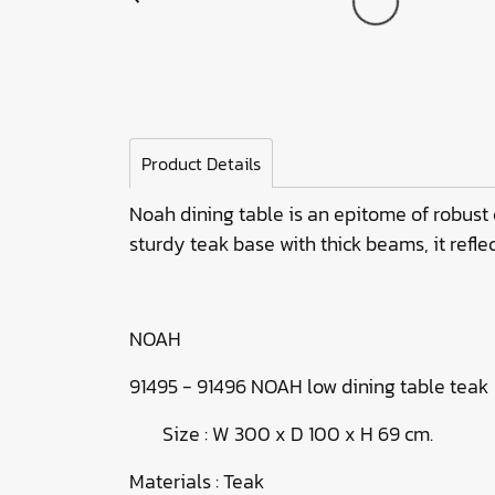
Product Details
Noah dining table is an epitome of robust 
sturdy teak base with thick beams, it refle
NOAH
91495 - 91496 NOAH low dining table teak
Size : W 300 x D 100 x H 69 cm.
Materials : Teak