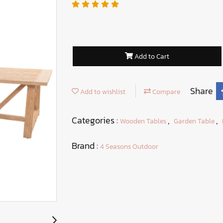
Add to Cart
Share
Add to wishlist
Compare
Categories :
,
,
Wooden Tables
Garden Table
Brand :
4 Seasons Outdoor