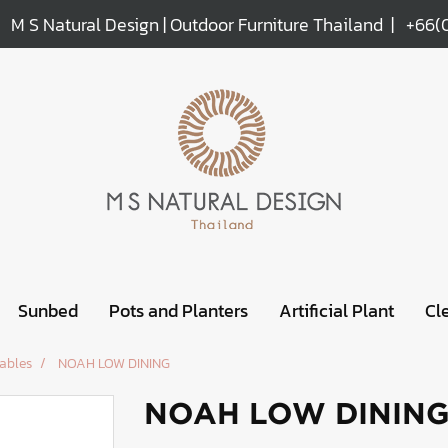
M S Natural Design | Outdoor Furniture Thailand |
+66(
Sunbed
Pots and Planters
Artificial Plant
Cl
ables
NOAH LOW DINING
NOAH LOW DININ