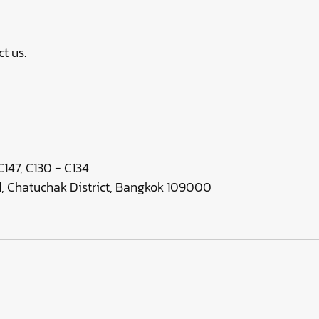
t us.
147, C130 - C134
 Chatuchak District, Bangkok 109000