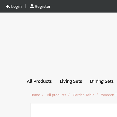
Login
Register
All Products
Living Sets
Dining Sets
Home
All products
Garden Table
Wooden T