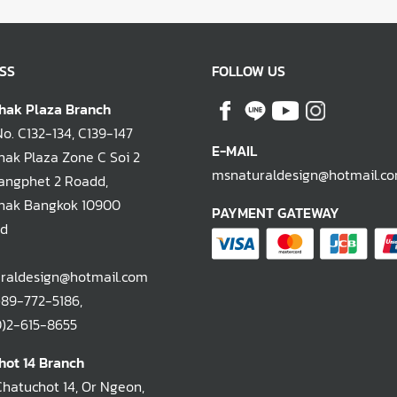
SS
FOLLOW US
hak Plaza Branch
. C132-134, C139-147
E-MAIL
ak Plaza Zone C Soi 2
msnaturaldesign@hotmail.c
ngphet 2 Roadd,
hak Bangkok 10900
PAYMENT GATEWAY
nd
raldesign@hotmail.com
)89-772-5186
,
-615-8655
hot 14 Branch
Chatuchot 14, Or Ngeon,