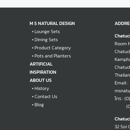
M S NATURAL DESIGN
ADDRE
•
Lounge Sets
Chatuc
•
Dining Sets
Room No
•
Product Category
Chatuch
•
Pots and Planters
Kampha
ARTIFICIAL
Chatuc
INSPIRATION
Thaila
ABOUT US
Email :
•
History
msnatu
•
Contact Us
โทร :
(0
•
Blog
(0)2
Chatuc
32 Soi 