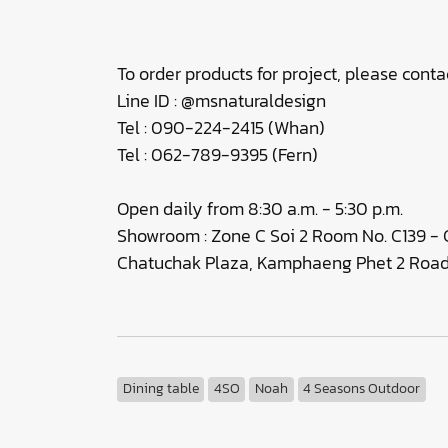
To order products for project, please contac
Line ID : @msnaturaldesign
Tel : 090-224-2415 (Whan)
Tel : 062-789-9395 (Fern)
Open daily from 8:30 a.m. - 5:30 p.m.
Showroom : Zone C Soi 2 Room No. C139 - C
Chatuchak Plaza, Kamphaeng Phet 2 Road,
Dining table
4SO
Noah
4 Seasons Outdoor