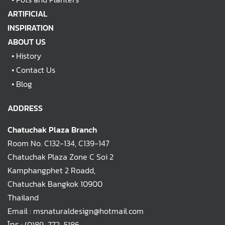
ARTIFICIAL
INSPIRATION
ABOUT US
•
History
•
Contact Us
•
Blog
ADDRESS
Chatuchak Plaza Branch
Room No. C132-134, C139-147
Chatuchak Plaza Zone C Soi 2
Kamphangphet 2 Roadd,
Chatuchak Bangkok 10900
Thailand
Email : msnaturaldesign@hotmail.com
โทร :
(0)89-772-5186
,