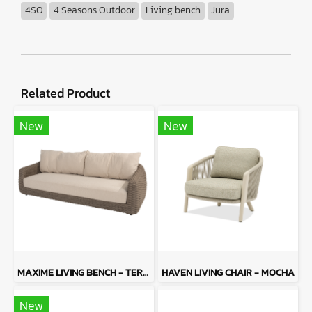
4SO
4 Seasons Outdoor
Living bench
Jura
Related Product
New
New
MAXIME LIVING BENCH - TERRE
HAVEN LIVING CHAIR - MOCHA
New