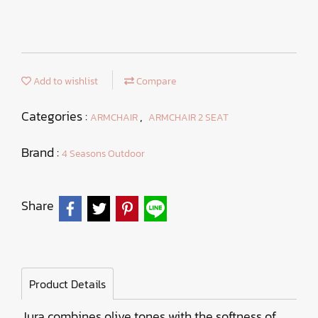
Add to wishlist
Compare
Categories :
,
ARMCHAIR
ARMCHAIR 2 SEAT
Brand :
4 Seasons Outdoor
Share
Product Details
Jura combines olive tones with the softness of