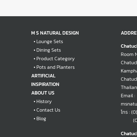
M S NATURAL DESIGN
ADDRE
•
Lounge Sets
Chatuc
•
Dining Sets
Room No
•
Product Category
Chatuch
•
Pots and Planters
Kampha
ARTIFICIAL
Chatuc
INSPIRATION
Thaila
ABOUT US
Email :
•
History
msnatu
•
Contact Us
โทร :
(0
•
Blog
(0)2
Chatuc