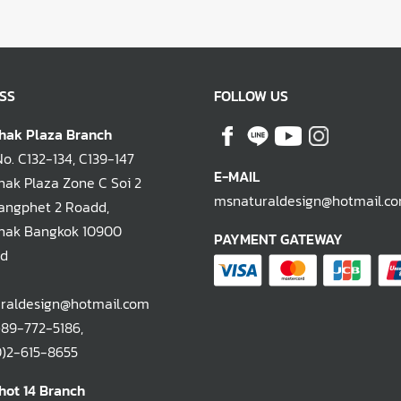
SS
FOLLOW US
hak Plaza Branch
. C132-134, C139-147
E-MAIL
ak Plaza Zone C Soi 2
msnaturaldesign@hotmail.c
ngphet 2 Roadd,
hak Bangkok 10900
PAYMENT GATEWAY
nd
raldesign@hotmail.com
)89-772-5186
,
-615-8655
hot 14 Branch