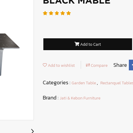
BLACK MABLE
Add to Cart
Share
Add to wishlist
Compare
Categories :
,
Garden Table
Rectanquel Table
Brand :
Jati & Kebon Furniture