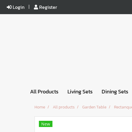
Login
Register
All Products
Living Sets
Dining Sets
Home
All products
Garden Table
Rectanque
New