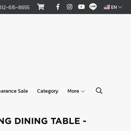
0)2-615-8655
EN
earance Sale
Category
More
G DINING TABLE -