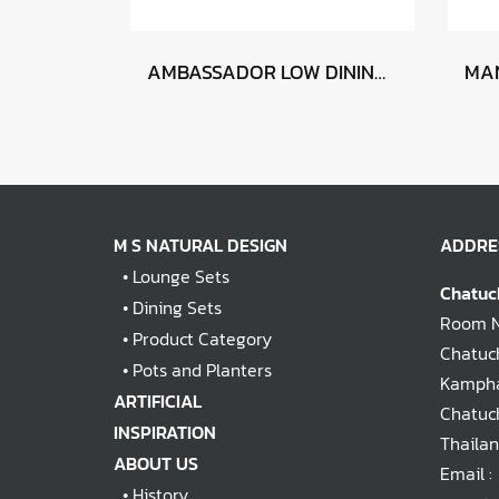
AMBASSADOR LOW DINING TABLE WITH CALPI
M S NATURAL DESIGN
ADDRE
•
Lounge Sets
Chatuc
•
Dining Sets
Room No
•
Product Category
Chatuch
•
Pots and Planters
Kampha
ARTIFICIAL
Chatuc
INSPIRATION
Thaila
ABOUT US
Email :
•
History