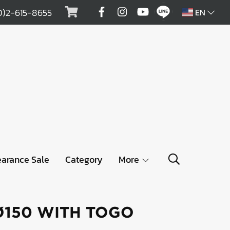
0)2-615-8655
EN
earance Sale
Category
More
Ø150 WITH TOGO