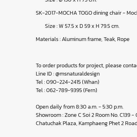
SK-2017-MOCHA TOGO dining chair - Mo
Size : W 57.5 x D 59 x H 79.5 cm.
Materials : Aluminum frame, Teak, Rope
To order products for project, please contac
Line ID : @msnaturaldesign
Tel : 090-224-2415 (Whan)
Tel : 062-789-9395 (Fern)
Open daily from 8:30 a.m. - 5:30 p.m.
Showroom : Zone C Soi 2 Room No. C139 - C
Chatuchak Plaza, Kamphaeng Phet 2 Road,