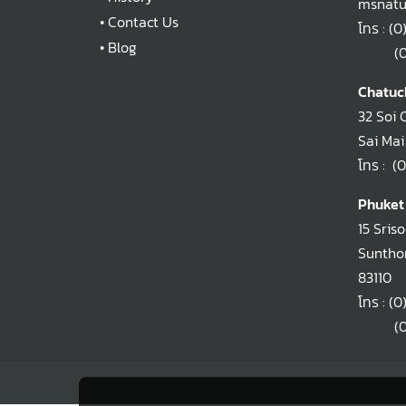
msnatu
•
Contact Us
โทร :
(0
•
Blog
(0)2
Chatuc
32 Soi 
Sai Mai
โทร :
(0
Phuket
15 Sris
Sunthon
83110
โทร :
(0
(0)2