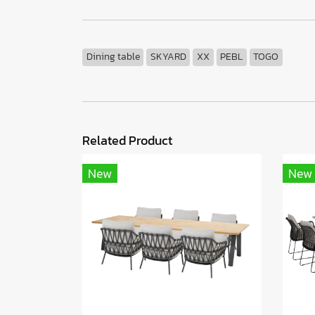
Dining table
SKYARD
XX
PEBL
TOGO
Related Product
New
New