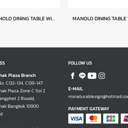
MANOLO DINING TABLE WITH RHODOS
SS
FOLLOW US
hak Plaza Branch
. C132-134, C139-147
E-MAIL
ak Plaza Zone C Soi 2
msnaturaldesign@hotmail.c
ngphet 2 Roadd,
hak Bangkok 10900
PAYMENT GATEWAY
nd