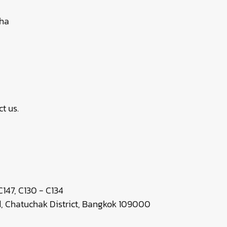
cha
t us.
147, C130 - C134
 Chatuchak District, Bangkok 109000