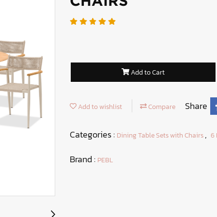
CHAIRS
Add to Cart
Share
Add to wishlist
Compare
Categories :
,
Dining Table Sets with Chairs
6 
Brand :
PEBL