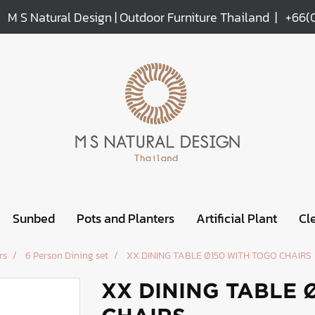
M S Natural Design | Outdoor Furniture Thailand |
+66(
Sunbed
Pots and Planters
Artificial Plant
Cl
rs
6 Person Dining set
XX DINING TABLE Ø150 WITH TOGO CHAIRS
XX DINING TABLE 