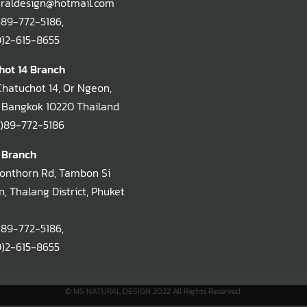
raldesign@hotmail.com
)89-772-5186
,
-615-8655
hot 14 Branch
Chatuchot 14, Or Ngeon,
 Bangkok 10220 Thailand
)89-772-5186
 Branch
oonthorn Rd, Tambon Si
, Thalang District, Phuket
)89-772-5186
,
-615-8655
© MS NATURAL DESIGN 2022 All Rights Reserved.