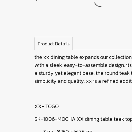
Product Details
the xx dining table expands our collection
with a sleek, easy-to-assemble design. its
a sturdy yet elegant base. the round teak 
simplicity and quality, xx is a refined addi
XX- TOGO
SK-1006-MOCHA XX dining table teak to
Size : Ø 150 x H 75 cm.