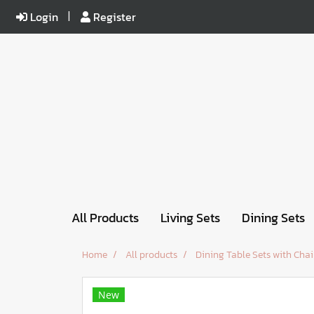
Login
Register
All Products
Living Sets
Dining Sets
Home
All products
Dining Table Sets with Chai
New