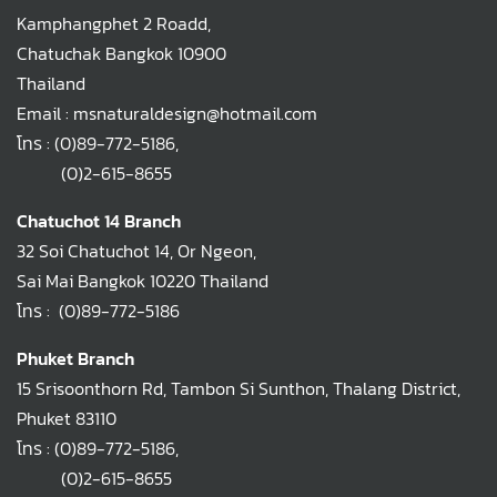
Kamphangphet 2 Roadd,
Chatuchak Bangkok 10900
Thailand
Email : msnaturaldesign@hotmail.com
โทร :
(0)89-772-5186
,
(0)2-615-8655
Chatuchot 14 Branch
32 Soi Chatuchot 14, Or Ngeon,
Sai Mai Bangkok 10220 Thailand
โทร :
(0)89-772-5186
Phuket Branch
15 Srisoonthorn Rd, Tambon Si Sunthon, Thalang District,
Phuket 83110
โทร :
(0)89-772-5186
,
(0)2-615-8655