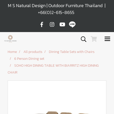
M S Natural Design | Outdoor Furniture Thailand |
+66(0)2-615-8655
Home
All products
Dining Table Sets with Chairs
6 Person Dining set
SOHO HIGH DINING TABLE WITH BIARRITZ HIGH DINING
CHAIR