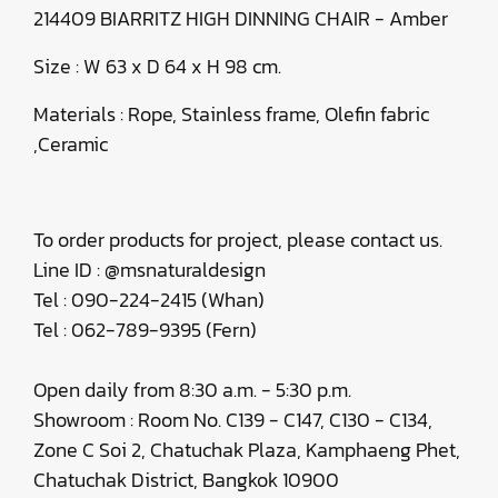
214409 BIARRITZ HIGH DINNING CHAIR - Amber
Size : W 63 x D 64 x H 98 cm.
Materials : Rope, Stainless frame, Olefin fabric
,Ceramic
To order products for project, please contact us.
Line ID : @msnaturaldesign
Tel : 090-224-2415 (Whan)
Tel : 062-789-9395 (Fern)
Open daily from 8:30 a.m. - 5:30 p.m.
Showroom : Room No. C139 - C147, C130 - C134,
Zone C Soi 2, Chatuchak Plaza, Kamphaeng Phet,
Chatuchak District, Bangkok 10900