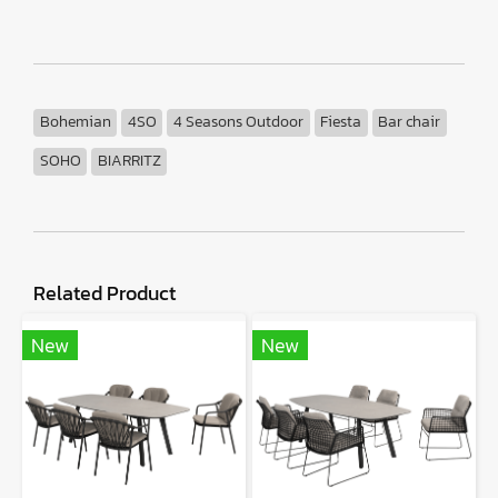
Bohemian
4SO
4 Seasons Outdoor
Fiesta
Bar chair
SOHO
BIARRITZ
Related Product
New
New