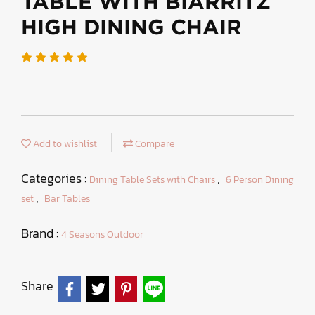
TABLE WITH BIARRITZ
HIGH DINING CHAIR
Add to wishlist
Compare
Categories :
,
Dining Table Sets with Chairs
6 Person Dining
,
set
Bar Tables
Brand :
4 Seasons Outdoor
Share