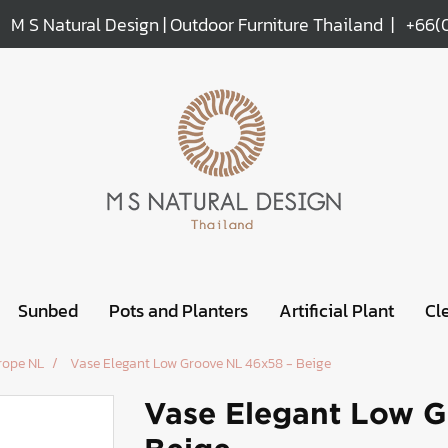
M S Natural Design | Outdoor Furniture Thailand |
+66(
Sunbed
Pots and Planters
Artificial Plant
Cl
rope NL
Vase Elegant Low Groove NL 46x58 - Beige
Vase Elegant Low G