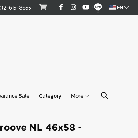
0)2-615-8655
EN
earance Sale
Category
More
roove NL 46x58 -