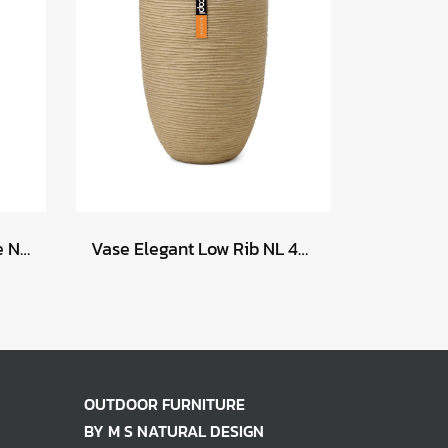
Vase Elegant Low Groove NL 46x58 - Anthracite
Vase Elegant Low Rib NL 46x58 - Beige
OUTDOOR FURNITURE
BY M S NATURAL DESIGN