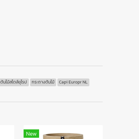
้นไม้สไตล์ยุโรป
กระถางต้นไม้
Capi Europr NL
New