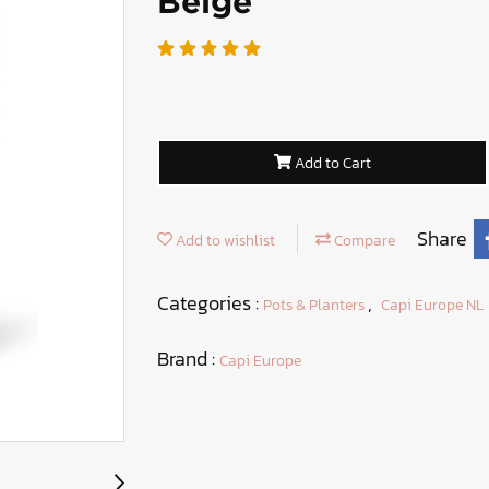
Beige
Add to Cart
Share
Add to wishlist
Compare
Categories :
,
Pots & Planters
Capi Europe NL
Brand :
Capi Europe