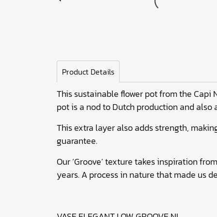
Product Details
This sustainable flower pot from the Capi 
pot is a nod to Dutch production and also a
This extra layer also adds strength, making
guarantee.
Our ‘Groove’ texture takes inspiration fro
years. A process in nature that made us dev
VASE ELEGANT LOW GROOVE NL