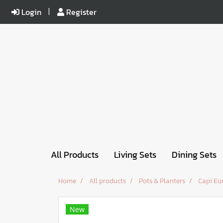
Login
Register
All Products
Living Sets
Dining Sets
Home
All products
Pots & Planters
Capi Eu
New