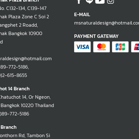
. C132-134, C139-147
E-MAIL
ak Plaza Zone C Soi 2
msnaturaldesign@hotmail.c
ngphet 2 Roadd,
hak Bangkok 10900
PAYMENT GATEWAY
nd
raldesign@hotmail.com
)89-772-5186
,
-615-8655
hot 14 Branch
Chatuchot 14, Or Ngeon,
 Bangkok 10220 Thailand
)89-772-5186
 Branch
oonthorn Rd, Tambon Si