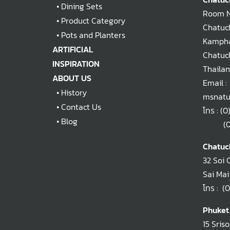
•
Dining Sets
Room No
•
Product Category
Chatuch
•
Pots and Planters
Kampha
ARTIFICIAL
Chatuc
INSPIRATION
Thaila
ABOUT US
Email :
•
History
msnatu
•
Contact Us
โทร :
(0
•
Blog
(0)2
Chatuc
32 Soi 
Sai Mai
โทร :
(0
Phuket
15 Sris