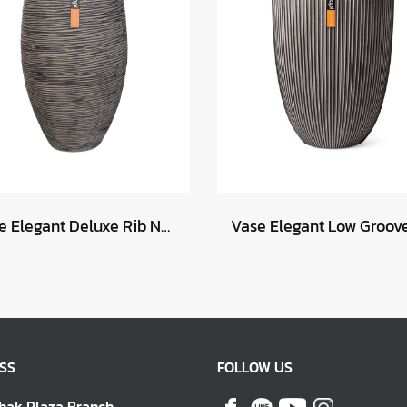
Vase Elegant Deluxe Rib NL 50x74 - Anthracite
SS
FOLLOW US
hak Plaza Branch