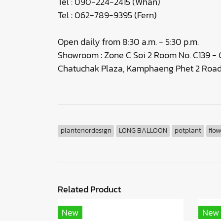
Tel : 090-224-2415 (Whan)
Tel : 062-789-9395 (Fern)
Open daily from 8:30 a.m. - 5:30 p.m.
Showroom : Zone C Soi 2 Room No. C139 - C
Chatuchak Plaza, Kamphaeng Phet 2 Road,
planteriordesign
LONG BALLOON
potplant
flow
Related Product
New
New