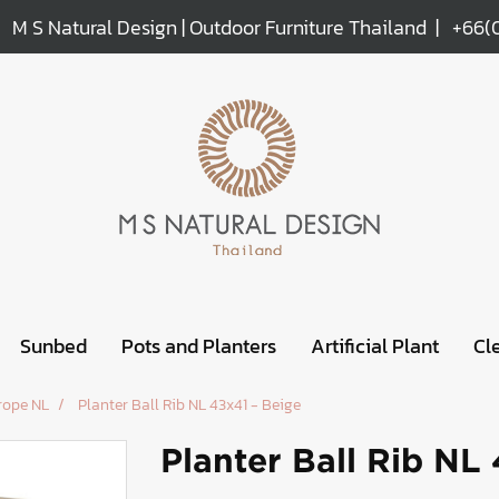
M S Natural Design | Outdoor Furniture Thailand |
+66(
Sunbed
Pots and Planters
Artificial Plant
Cl
rope NL
Planter Ball Rib NL 43x41 - Beige
Planter Ball Rib NL