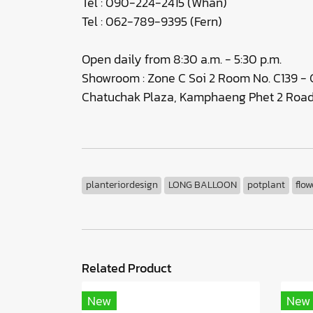
Tel : 090-224-2415 (Whan)
Tel : 062-789-9395 (Fern)
Open daily from 8:30 a.m. - 5:30 p.m.
Showroom : Zone C Soi 2 Room No. C139 - C
Chatuchak Plaza, Kamphaeng Phet 2 Road,
planteriordesign
LONG BALLOON
potplant
flow
Related Product
New
New