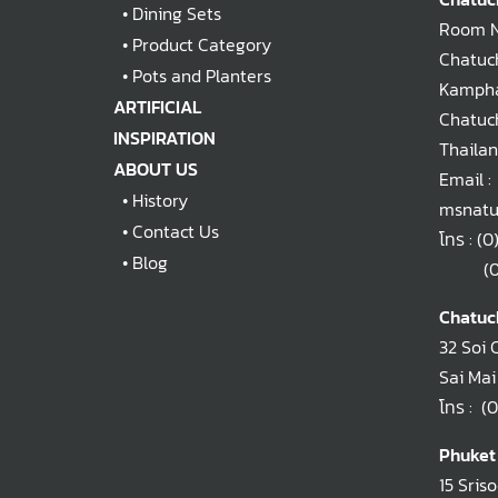
•
Dining Sets
Room No
•
Product Category
Chatuch
•
Pots and Planters
Kampha
ARTIFICIAL
Chatuc
INSPIRATION
Thaila
ABOUT US
Email :
•
History
msnatu
•
Contact Us
โทร :
(0
•
Blog
(0)2
Chatuc
32 Soi 
Sai Mai
โทร :
(0
Phuket
15 Sris