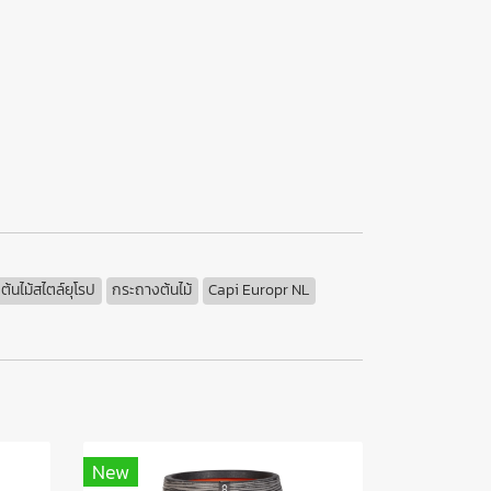
้นไม้สไตล์ยุโรป
กระถางต้นไม้
Capi Europr NL
New