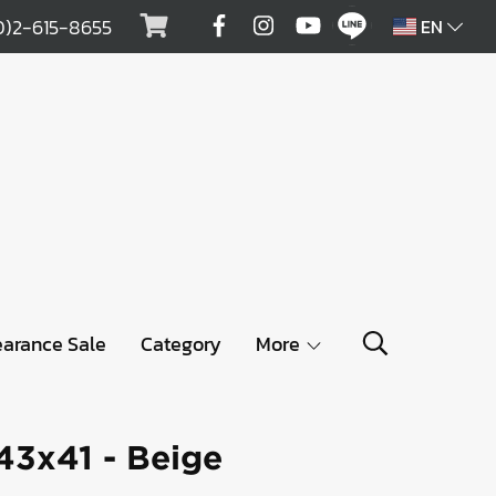
0)2-615-8655
EN
earance Sale
Category
More
 43x41 - Beige