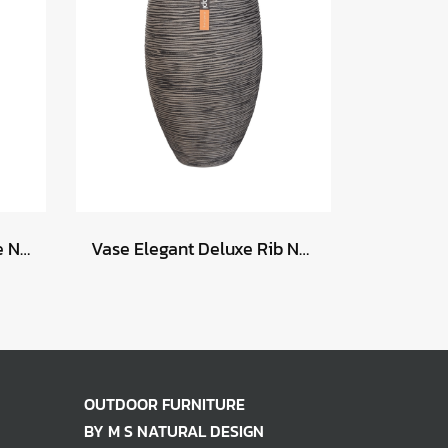
Vase Elegant Low Groove NL 46x58 - Anthracite
Vase Elegant Deluxe Rib NL 50x74 - Anthracite
OUTDOOR FURNITURE
BY M S NATURAL DESIGN