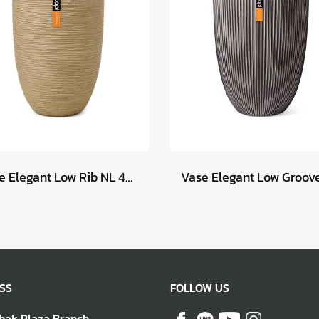
Vase Elegant Low Rib NL 46x58 - Beige
SS
FOLLOW US
hak Plaza Branch