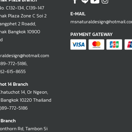
. C132-134, C139-147
E-MAIL
ak Plaza Zone C Soi 2
msnaturaldesign@hotmail.c
ngphet 2 Roadd,
hak Bangkok 10900
PAYMENT GATEWAY
nd
raldesign@hotmail.com
)89-772-5186
,
-615-8655
hot 14 Branch
Chatuchot 14, Or Ngeon,
 Bangkok 10220 Thailand
)89-772-5186
 Branch
oonthorn Rd, Tambon Si