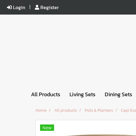
Login
Register
All Products
Living Sets
Dining Sets
Home
All products
Pots & Planters
Capi Eu
New