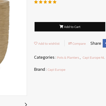
Add to Cart
Share
Add to wishlist
Compare
Categories :
,
Pots & Planters
Capi Europe NL
Brand :
Capi Europe