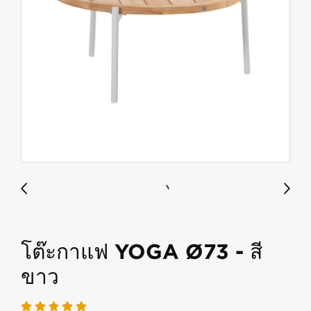
โต๊ะกาแฟ YOGA Ø73 - สี
ขาว