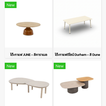
New
โต๊ะกาแฟ JUNE - สีคาราเมล
โต๊ะกาแฟดีไซน์ Durham - สี Dune
New
New