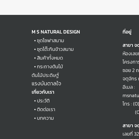
M S NATURAL DESIGN
ที่อยู่
•
ชุดโซฟาสนาม
สาขา จต
•
ชุดโต๊ะกินข้าวสนาม
ห้องเลข
•
สินค้าทั้งหมด
โครงการ
•
กระถางต้นไม้
ซอย 2 
ต้นไม้ประดิษฐ์
จตุจักร
แรงบันดาลใจ
อีเมล :
เกี่ยวกับเรา
msnatu
•
ประวัติ
โทร :
(0
•
ติดต่อเรา
(0)2
•
บทความ
สาขา จต
เลขที่ 3