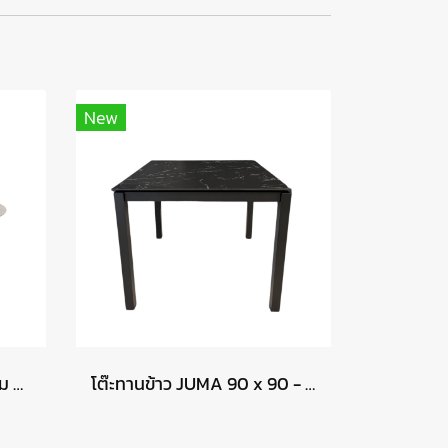
New
โต๊ะทานข้าว DONATO พร้อม LAZY SUSAN
โต๊ะทานข้าว JUMA 90 x 90 - สีดำลายหินอ่อน