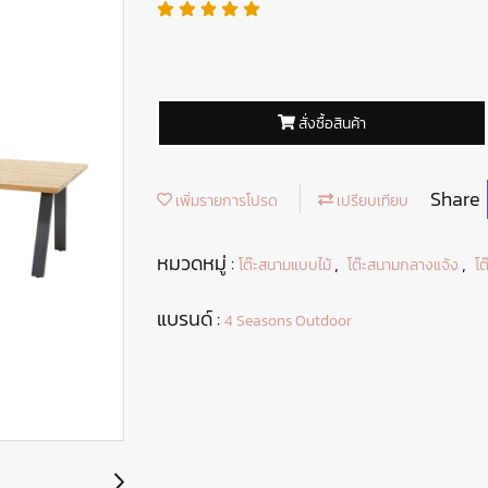
สั่งซื้อสินค้า
Share
เพิ่มรายการโปรด
เปรียบเทียบ
หมวดหมู่ :
,
,
โต๊ะสนามแบบไม้
โต๊ะสนามกลางแจ้ง
โต
แบรนด์ :
4 Seasons Outdoor