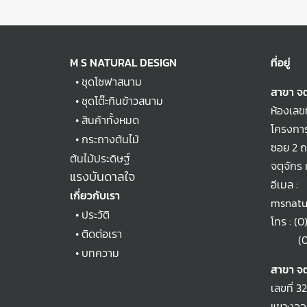
M S NATURAL DESIGN
ที่อยู่
•
ชุดโซฟาสนาม
สาขา จต
•
ชุดโต๊ะกินข้าวสนาม
ห้องเลข
•
สินค้าทั้งหมด
โครงการ
•
กระถางต้นไม้
ซอย 2 
ต้นไม้ประดิษฐ์
จตุจักร
แรงบันดาลใจ
อีเมล :
เกี่ยวกับเรา
msnatu
•
ประวัติ
โทร :
(0
•
ติดต่อเรา
(0)2
•
บทความ
สาขา จต
เลขที่ 3
แขวงออเ