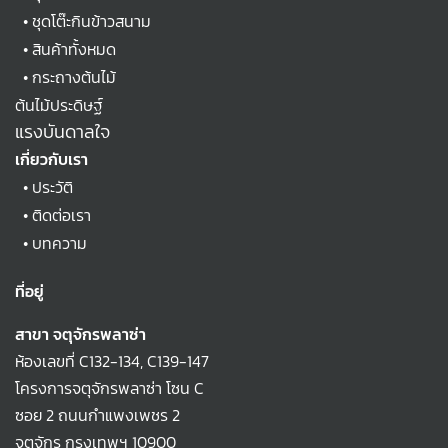
•
ชุดโต๊ะกินข้าวสนาม
•
สินค้าทั้งหมด
•
กระถางต้นไม้
ต้นไม้ประดิษฐ์
แรงบันดาลใจ
เกี่ยวกับเรา
•
ประวัติ
•
ติดต่อเรา
•
บทความ
ที่อยู่
สาขา จตุจักรพลาซ่า
ห้องเลขที่ C132-134, C139-147
โครงการจตุจักรพลาซ่า โซน C
ซอย 2 ถนนกำแพงเพชร 2
จตุจักร กรุงเทพฯ 10900