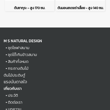
ต้นซากุระ - สูง 170 ซม.
ต้นมอนสเตอร่าเลื้อย - สูง 140 ซม.
M S NATURAL DESIGN
•
ชุดโซฟาสนาม
•
ชุดโต๊ะกินข้าวสนาม
•
สินค้าทั้งหมด
•
กระถางต้นไม้
ต้นไม้ประดิษฐ์
แรงบันดาลใจ
เกี่ยวกับเรา
•
ประวัติ
•
ติดต่อเรา
•
บทความ