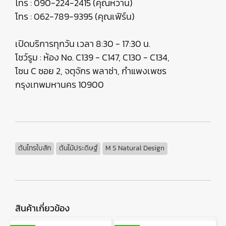
โทร : 090-224-2415 (คุณหวาน)
โทร : 062-789-9395 (คุณเฟิร์น)
เปิดบริการทุกวัน เวลา 8:30 - 17:30 น.
โชว์รูม : ห้อง No. C139 - C147, C130 - C134,
โซน C ซอย 2, จตุจักร พลาซ่า, กำแพงเพชร
กรุงเทพมหานคร 10900
ต้นไทรใบสัก
ต้นไม้ประดิษฐ์
M S Natural Design
สินค้าเกี่ยวข้อง