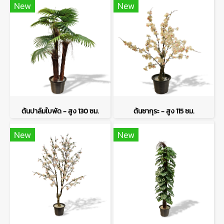
New
New
ต้นปาล์มใบพัด - สูง 130 ซม.
ต้นซากุระ - สูง 115 ซม.
New
New