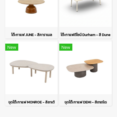
โต๊ะกาแฟ JUNE - สีคาราเมล
โต๊ะกาแฟดีไซน์ Durham - สี Dune
New
New
ขุดโต๊ะกาแฟ MONROE - สีลาเต้
ขุดโต๊ะกาแฟ DEMI - สีเทอร์เร