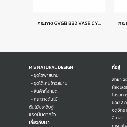
กระถาง GVGB 882 VASE CYLINDER GROOVE -สีทองปัดดำ
M S NATURAL DESIGN
ที่อยู่
•
ชุดโซฟาสนาม
สาขา จต
•
ชุดโต๊ะกินข้าวสนาม
ห้องเลข
•
สินค้าทั้งหมด
โครงการ
•
กระถางต้นไม้
ซอย 2 
ต้นไม้ประดิษฐ์
จตุจักร
แรงบันดาลใจ
อีเมล :
เกี่ยวกับเรา
msnatu