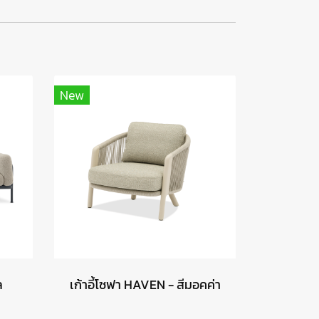
New
ล
เก้าอี้โซฟา HAVEN - สีมอคค่า