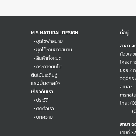
M S NATURAL DESIGN
ที่อยู่
•
ชุดโซฟาสนาม
สาขา จต
•
ชุดโต๊ะกินข้าวสนาม
ห้องเลข
•
สินค้าทั้งหมด
โครงการ
•
กระถางต้นไม้
ซอย 2 
ต้นไม้ประดิษฐ์
จตุจักร
แรงบันดาลใจ
อีเมล :
เกี่ยวกับเรา
msnatu
•
ประวัติ
โทร :
(0
•
ติดต่อเรา
(0)2
•
บทความ
สาขา จต
เลขที่ 3