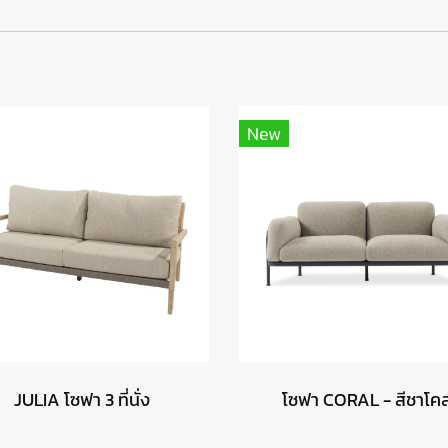
New
JULIA โซฟา 3 ที่นั่ง
โซฟา CORAL - สีชาโค