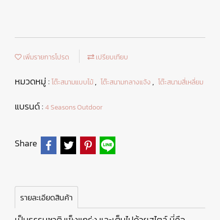
เพิ่มรายการโปรด
เปรียบเทียบ
หมวดหมู่ :
,
,
โต๊ะสนามแบบไม้
โต๊ะสนามกลางแจ้ง
โต๊ะสนามสี่เหลี่ยม
แบรนด์ :
4 Seasons Outdoor
Share
รายละเอียดสินค้า
เป็นธรรมชาติ แข็งแกร่ง และเต็มไปด้วยสไตล์ นี่คือ