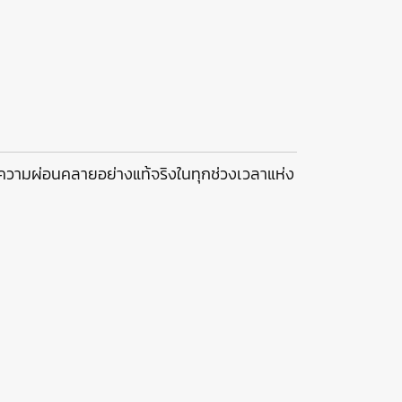
วามผ่อนคลายอย่างแท้จริงในทุกช่วงเวลาแห่ง