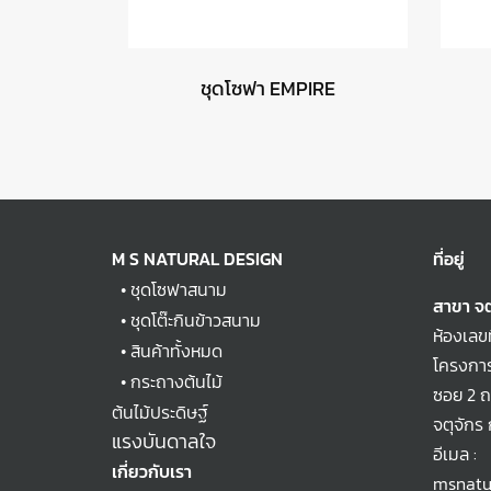
ชุดโซฟา EMPIRE
M S NATURAL DESIGN
ที่อยู่
•
ชุดโซฟาสนาม
สาขา จต
•
ชุดโต๊ะกินข้าวสนาม
ห้องเลข
•
สินค้าทั้งหมด
โครงการ
•
กระถางต้นไม้
ซอย 2 
ต้นไม้ประดิษฐ์
จตุจักร
แรงบันดาลใจ
อีเมล :
เกี่ยวกับเรา
msnatu