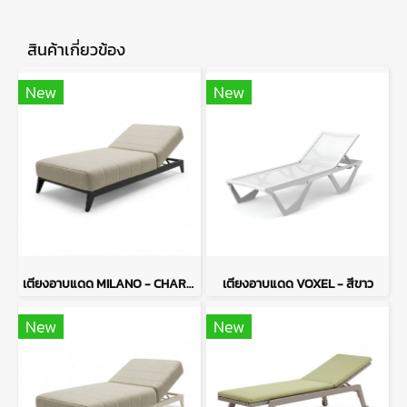
สินค้าเกี่ยวข้อง
New
New
เตียงอาบแดด MILANO - CHARCOAL
เตียงอาบแดด VOXEL - สีขาว
New
New