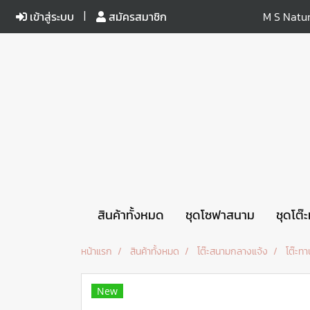
เข้าสู่ระบบ
สมัครสมาชิก
M S Natur
สินค้าทั้งหมด
ชุดโซฟาสนาม
ชุดโต๊
หน้าแรก
สินค้าทั้งหมด
โต๊ะสนามกลางแจ้ง
โต๊ะท
New