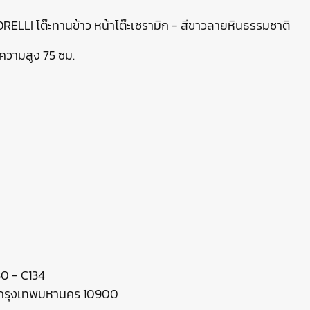
LI โต๊ะทานข้าว หน้าโต๊ะเซรามิก - สีขาวลายหินธรรมชาติ
ความสูง 75 ซม.
130 - C134
ร กรุงเทพมหานคร 10900