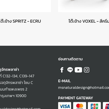
โต๊ะข้าง SPRITZ - ECRU
โต๊ะข้าง VOXEL - สีครี
ช่องทางติดตาม
ุจักรพลาซ่า
ที่ C132-134, C139-147
E-MAIL
จตุจักรพลาซ่า โซน C
msnaturaldesign@hotmail.c
ถนนกำแพงเพชร 2
 กรุงเทพฯ 10900
PAYMENT GATEWAY
raldesign@hotmail.com