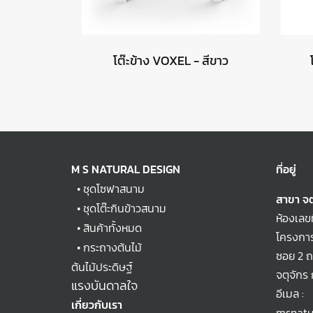
โต๊ะข้าง VOXEL - สีขาว
M S NATURAL DESIGN
ที่อยู่
•
ชุดโซฟาสนาม
สาขา จต
•
ชุดโต๊ะกินข้าวสนาม
ห้องเลข
•
สินค้าทั้งหมด
โครงการ
•
กระถางต้นไม้
ซอย 2 
ต้นไม้ประดิษฐ์
จตุจักร
แรงบันดาลใจ
อีเมล :
เกี่ยวกับเรา
msnatu