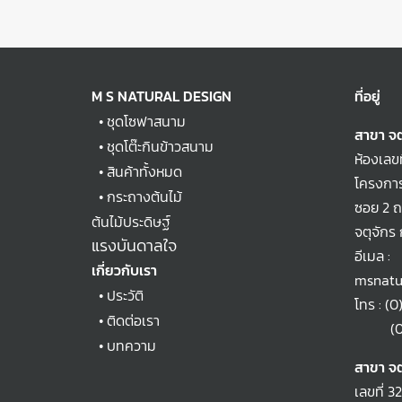
M S NATURAL DESIGN
ที่อยู่
•
ชุดโซฟาสนาม
สาขา จต
•
ชุดโต๊ะกินข้าวสนาม
ห้องเลข
•
สินค้าทั้งหมด
โครงการ
•
กระถางต้นไม้
ซอย 2 
ต้นไม้ประดิษฐ์
จตุจักร
แรงบันดาลใจ
อีเมล :
เกี่ยวกับเรา
msnatu
•
ประวัติ
โทร :
(0
•
ติดต่อเรา
(0)2
•
บทความ
สาขา จต
เลขที่ 3