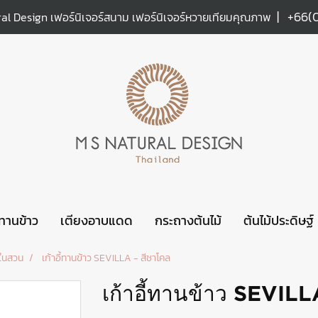
|
+66(
al Design เฟอร์นิเจอร์สนาม เฟอร์นิเจอร์หวายเทียมคุณภาพ
ะทานข้าว
เตียงอาบแดด
กระถางต้นไม้
ต้นไม้ประดิษฐ์
าวในสวน
เก้าอี้ทานข้าว SEVILLA - สีชาโคล
เก้าอี้ทานข้าว SEVILL