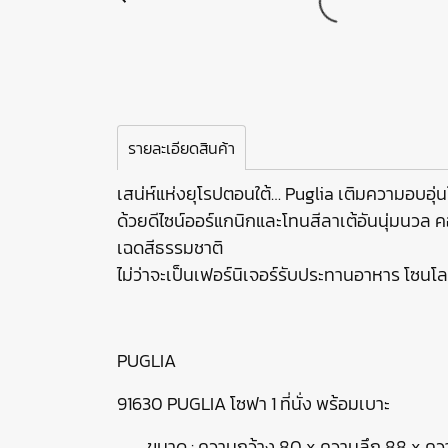
รายละเอียดสินค้า
เสน่ห์แห่งยุโรปตอนใต้… Puglia เติมความอบอุ่น
ด้วยดีไซน์ออร์แกนิกและโทนสีลาเต้อันนุ่มนวล 
เฉดสีธรรมชาติ
ไม่ว่าจะเป็นเฟอร์นิเจอร์รับประทานอาหาร โซนโล
PUGLIA
91630 PUGLIA โซฟา 1 ที่นั่ง พร้อมเบาะ
ขนาด : ความกว้าง 80 x ความลึก 88 x คว