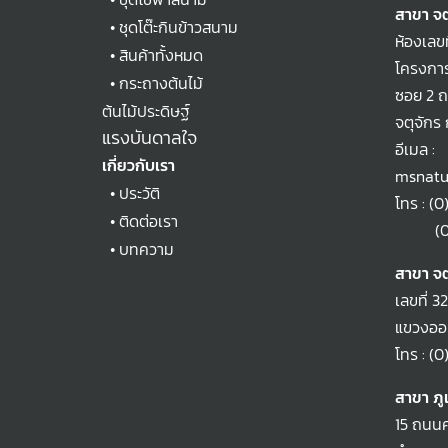
สาขา จต
•
ชุดโต๊ะกินข้าวสนาม
ห้องเลข
•
สินค้าทั้งหมด
โครงการ
•
กระถางต้นไม้
ซอย 2 
ต้นไม้ประดิษฐ์
จตุจักร
แรงบันดาลใจ
อีเมล :
เกี่ยวกับเรา
msnatu
•
ประวัติ
โทร :
(0
•
ติดต่อเรา
(0)2
•
บทความ
สาขา จต
เลขที่ 3
แขวงออเ
โทร :
(0
สาขา ภู
15 ถนนศ