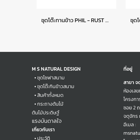
ชุดโต๊ะทานข้าว PHIL - RUST MAT
M S NATURAL DESIGN
ที่อยู่
•
ชุดโซฟาสนาม
สาขา จต
•
ชุดโต๊ะกินข้าวสนาม
ห้องเลข
•
สินค้าทั้งหมด
โครงการ
•
กระถางต้นไม้
ซอย 2 
ต้นไม้ประดิษฐ์
จตุจักร
แรงบันดาลใจ
อีเมล :
เกี่ยวกับเรา
msnatu
•
ประวัติ