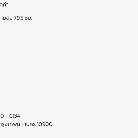
คค่า
ามสูง 79.5 ซม.
130 - C134
ร กรุงเทพมหานคร 10900