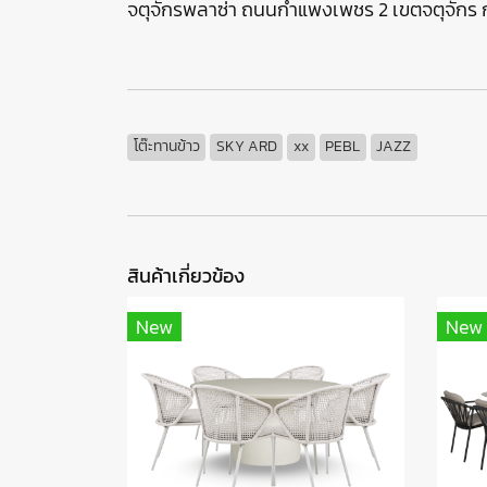
จตุจักรพลาซ่า ถนนกำแพงเพชร 2 เขตจตุจัก
โต๊ะทานข้าว
SKY ARD
xx
PEBL
JAZZ
สินค้าเกี่ยวข้อง
New
New