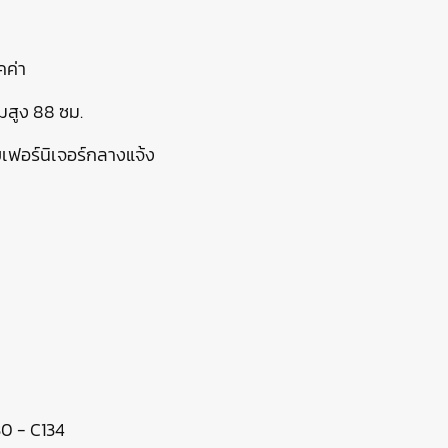
คค่า
มสูง 88 ซม.
รับเฟอร์นิเจอร์กลางแจ้ง
130 - C134