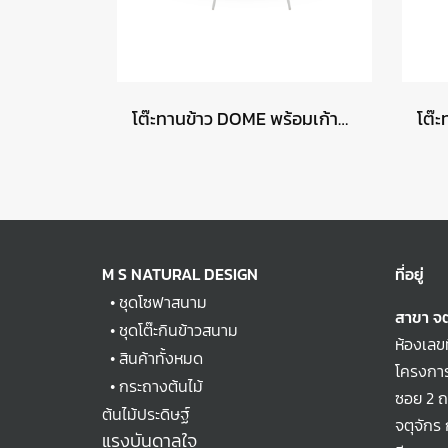
โต๊ะทานข้าว DOME พร้อมเก้าอี้ HERA
M S NATURAL DESIGN
ที่อยู่
•
ชุดโซฟาสนาม
สาขา จต
•
ชุดโต๊ะกินข้าวสนาม
ห้องเลข
•
สินค้าทั้งหมด
โครงการ
•
กระถางต้นไม้
ซอย 2 
ต้นไม้ประดิษฐ์
จตุจักร
แรงบันดาลใจ