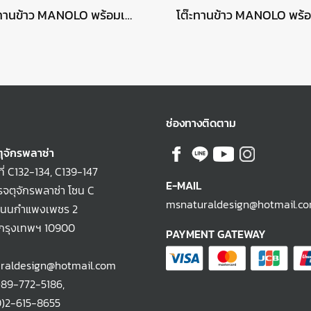
โต๊ะทานข้าว MANOLO พร้อมเก้าอี้ RHODOS
ช่องทางติดตาม
ุจักรพลาซ่า
ที่ C132-134, C139-147
E-MAIL
จตุจักรพลาซ่า โซน C
msnaturaldesign@hotmail.c
ถนนกำแพงเพชร 2
 กรุงเทพฯ 10900
PAYMENT GATEWAY
raldesign@hotmail.com
)89-772-5186
,
-615-8655