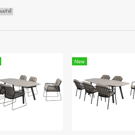
มเก้าอี้
New