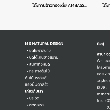
โต๊ะทานข้าวทรงเตี้ย AMBASSADOR พร้อมเก้าอี้ CALPI
M S NATURAL DESIGN
ที่อยู่
•
ชุดโซฟาสนาม
สาขา จต
•
ชุดโต๊ะกินข้าวสนาม
ห้องเลข
•
สินค้าทั้งหมด
โครงการ
•
กระถางต้นไม้
ซอย 2 
ต้นไม้ประดิษฐ์
จตุจักร
แรงบันดาลใจ
อีเมล :
เกี่ยวกับเรา
msnatu
•
ประวัติ
โทร :
(0
•
ติดต่อเรา
(0)2