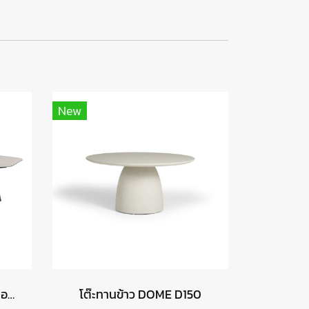
New
โต๊ะทานข้าว MANOLO - สีแอนทราไซต์
โต๊ะทานข้าว DOME D150