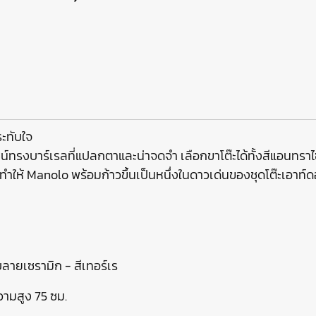
ะทับใจ
ทรงบาร์เรลที่แปลกตาและน่าจดจำ เลือกขาโต๊ะได้ทั้งสีแอนทราไซต์ห
ทำให้ Manolo พร้อมก้าวขึ้นเป็นหนึ่งในดาวเด่นของชุดโต๊ะเอาท์ด
ายเซรามิก - สีเทอร์เร
ามสูง 75 ซม.