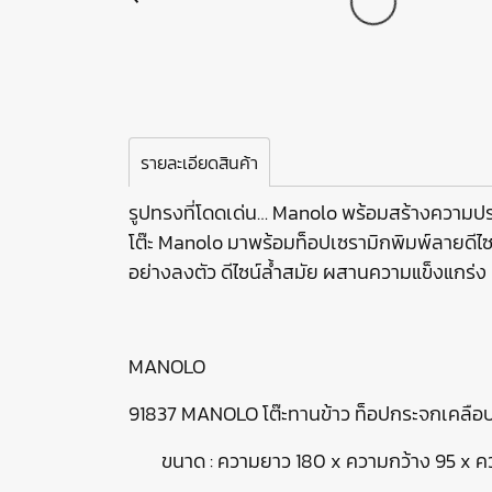
รายละเอียดสินค้า
รูปทรงที่โดดเด่น… Manolo พร้อมสร้างความปร
โต๊ะ Manolo มาพร้อมท็อปเซรามิกพิมพ์ลายดีไซน์
อย่างลงตัว ดีไซน์ล้ำสมัย ผสานความแข็งแกร่ง 
MANOLO
91837 MANOLO โต๊ะทานข้าว ท็อปกระจกเคลือบล
ขนาด : ความยาว 180 x ความกว้าง 95 x คว