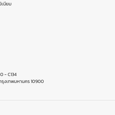
ิเนียม
130 - C134
ร กรุงเทพมหานคร 10900