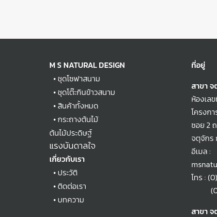
M S NATURAL DESIGN
ที่อยู่
•
ชุดโซฟาสนาม
สาขา จต
•
ชุดโต๊ะกินข้าวสนาม
ห้องเลข
•
สินค้าทั้งหมด
โครงการ
•
กระถางต้นไม้
ซอย 2 
ต้นไม้ประดิษฐ์
จตุจักร
แรงบันดาลใจ
อีเมล :
เกี่ยวกับเรา
msnatu
•
ประวัติ
โทร :
(0
•
ติดต่อเรา
(0)2
•
บทความ
สาขา จต