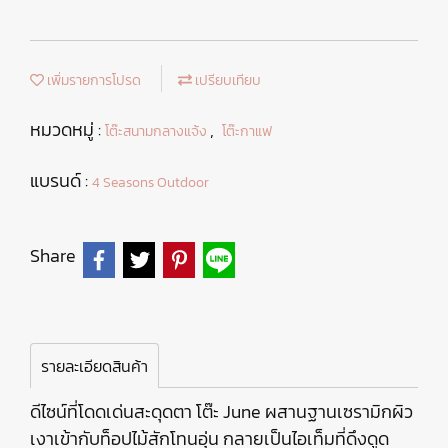
เพิ่มรายการโปรด
เปรียบเทียบ
หมวดหมู่ :
,
โต๊ะสนามกลางแจ้ง
โต๊ะกาแฟ
แบรนด์ :
4 Seasons Outdoor
Share
รายละเอียดสินค้า
ดีไซน์ที่โดดเด่นสะดุดตา โต๊ะ June ผสานฐานเซรามิกผิว
เงาเข้ากับท็อปไม้สักโทนอุ่น กลายเป็นไอเท็มที่ดึงดูด