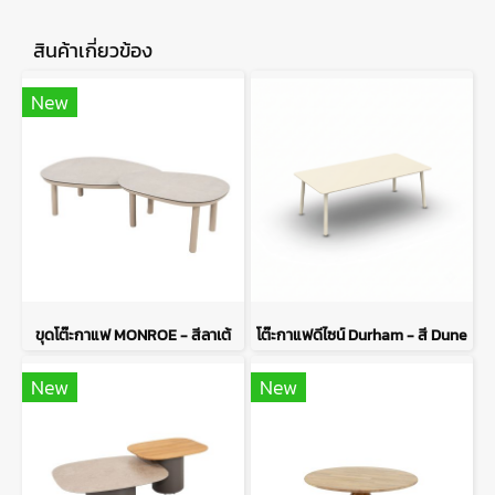
สินค้าเกี่ยวข้อง
New
ขุดโต๊ะกาแฟ MONROE - สีลาเต้
โต๊ะกาแฟดีไซน์ Durham - สี Dune
New
New