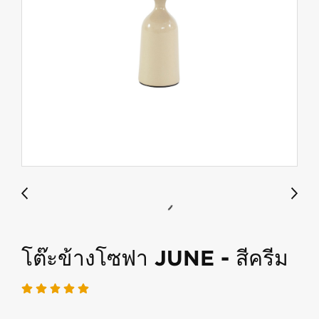
โต๊ะข้างโซฟา JUNE - สีครีม