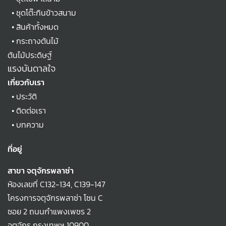
•
ชุดโต๊ะกินข้าวสนาม
•
สินค้าทั้งหมด
•
กระถางต้นไม้
ต้นไม้ประดิษฐ์
แรงบันดาลใจ
เกี่ยวกับเรา
•
ประวัติ
•
ติดต่อเรา
•
บทความ
ที่อยู่
สาขา จตุจักรพลาซ่า
ห้องเลขที่ C132-134, C139-147
โครงการจตุจักรพลาซ่า โซน C
ซอย 2 ถนนกำแพงเพชร 2
จตุจักร กรุงเทพฯ 10900