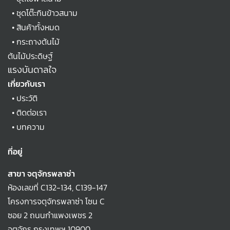
•
ชุดโต๊ะกินข้าวสนาม
•
สินค้าทั้งหมด
•
กระถางต้นไม้
ต้นไม้ประดิษฐ์
แรงบันดาลใจ
เกี่ยวกับเรา
•
ประวัติ
•
ติดต่อเรา
•
บทความ
ที่อยู่
สาขา จตุจักรพลาซ่า
ห้องเลขที่ C132-134, C139-147
โครงการจตุจักรพลาซ่า โซน C
ซอย 2 ถนนกำแพงเพชร 2
จตุจักร กรุงเทพฯ 10900