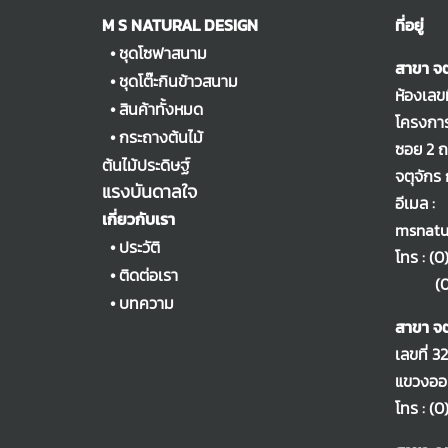
M S NATURAL DESIGN
ที่อยู่
•
ชุดโซฟาสนาม
สาขา จต
•
ชุดโต๊ะกินข้าวสนาม
ห้องเลข
•
สินค้าทั้งหมด
โครงการ
•
กระถางต้นไม้
ซอย 2 
ต้นไม้ประดิษฐ์
จตุจักร
แรงบันดาลใจ
อีเมล :
เกี่ยวกับเรา
msnatu
•
ประวัติ
โทร :
(0
•
ติดต่อเรา
(0)2
•
บทความ
สาขา จต
เลขที่ 3
แขวงออเ
โทร :
(0