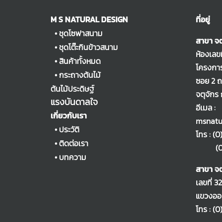
M S NATURAL DESIGN
ที่อยู่
•
ชุดโซฟาสนาม
สาขา จต
•
ชุดโต๊ะกินข้าวสนาม
ห้องเลข
•
สินค้าทั้งหมด
โครงการ
•
กระถางต้นไม้
ซอย 2 
ต้นไม้ประดิษฐ์
จตุจักร
แรงบันดาลใจ
อีเมล :
เกี่ยวกับเรา
msnatu
•
ประวัติ
โทร :
(0
•
ติดต่อเรา
(0)2
•
บทความ
สาขา จต
เลขที่ 3
แขวงออเ
โทร :
(0