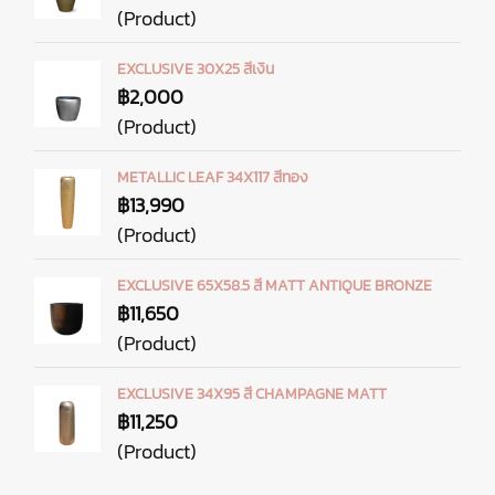
(Product)
EXCLUSIVE 30X25 สีเงิน
฿2,000
(Product)
METALLIC LEAF 34X117 สีทอง
฿13,990
(Product)
EXCLUSIVE 65X58.5 สี MATT ANTIQUE BRONZE
฿11,650
(Product)
EXCLUSIVE 34X95 สี CHAMPAGNE MATT
฿11,250
(Product)