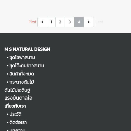
First
1
2
3
4
Last
M S NATURAL DESIGN
•
ชุดโซฟาสนาม
•
ชุดโต๊ะกินข้าวสนาม
•
สินค้าทั้งหมด
•
กระถางต้นไม้
ต้นไม้ประดิษฐ์
แรงบันดาลใจ
เกี่ยวกับเรา
•
ประวัติ
•
ติดต่อเรา
•
บทความ