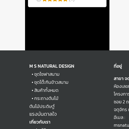
M S NATURAL DESIGN
ที่อยู่
•
ชุดโซฟาสนาม
สาขา จต
•
ชุดโต๊ะกินข้าวสนาม
ห้องเลข
•
สินค้าทั้งหมด
โครงการ
•
กระถางต้นไม้
ซอย 2 
ต้นไม้ประดิษฐ์
จตุจักร
แรงบันดาลใจ
อีเมล :
เกี่ยวกับเรา
msnatu