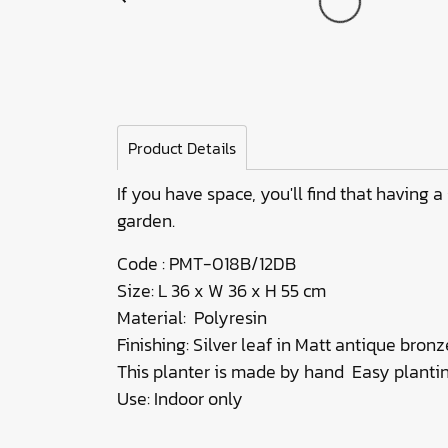
Product Details
If you have space, you'll find that having a
garden.
Code : PMT-018B/12DB
Size: L 36 x W 36 x H 55 cm
Material: Polyres
Finishing: Silver leaf in Matt 
This planter is made by hand Easy plant
Use: Indoor only