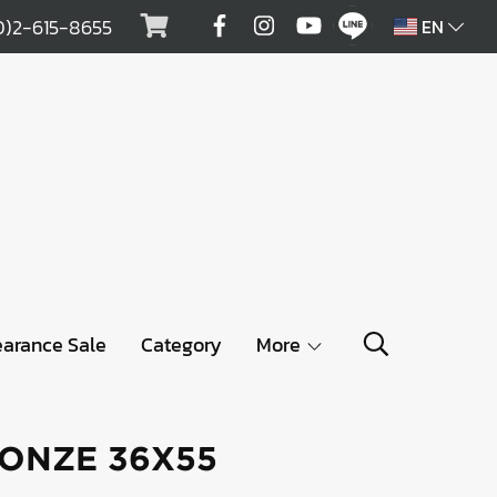
0)2-615-8655
EN
earance Sale
Category
More
RONZE 36X55