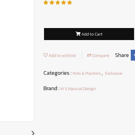
Add to Cart
Share
Add to wishlist
Compare
Categories :
,
Pots & Planters
Exclusive
Brand :
M S Natural Design