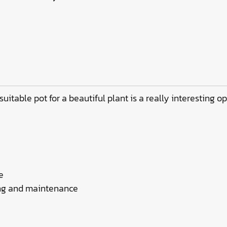
 suitable pot for a beautiful plant is a really interesting o
in
antique bronze
ing and maintenance