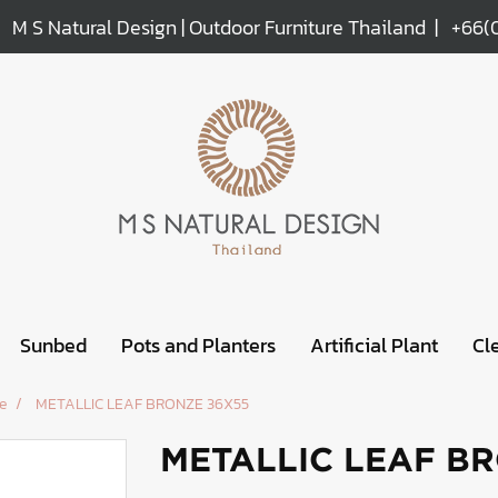
M S Natural Design | Outdoor Furniture Thailand |
+66(
Sunbed
Pots and Planters
Artificial Plant
Cl
e
METALLIC LEAF BRONZE 36X55
METALLIC LEAF B