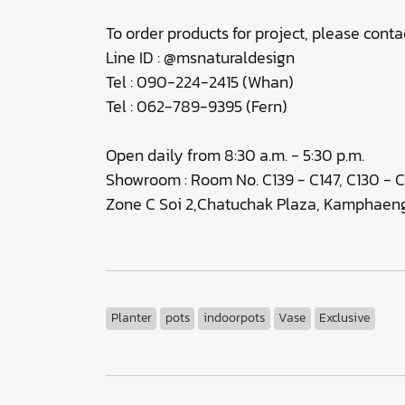
To order products for project, please contac
Line ID : @msnaturaldesign
Tel : 090-224-2415 (Whan)
Tel : 062-789-9395 (Fern)
Open daily from 8:30 a.m. - 5:30 p.m.
Showroom : Room No. C139 - C147, C130 - C
Zone C Soi 2,Chatuchak Plaza, Kamphaeng
Planter
pots
indoorpots
Vase
Exclusive