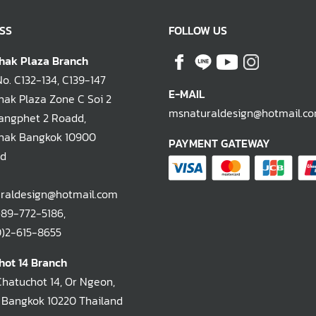
SS
FOLLOW US
hak Plaza Branch
. C132-134, C139-147
E-MAIL
ak Plaza Zone C Soi 2
msnaturaldesign@hotmail.c
ngphet 2 Roadd,
hak Bangkok 10900
PAYMENT GATEWAY
nd
raldesign@hotmail.com
)89-772-5186
,
-615-8655
hot 14 Branch
Chatuchot 14, Or Ngeon,
 Bangkok 10220 Thailand