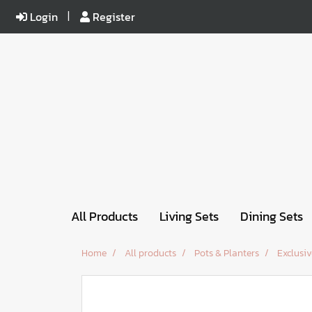
Login
Register
All Products
Living Sets
Dining Sets
Home
All products
Pots & Planters
Exclusiv