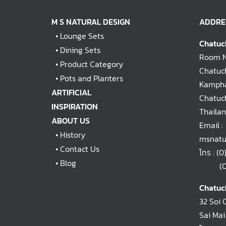
M S NATURAL DESIGN
ADDRE
•
Lounge Sets
Chatuc
•
Dining Sets
Room No
•
Product Category
Chatuch
•
Pots and Planters
Kampha
ARTIFICIAL
Chatuc
INSPIRATION
Thaila
ABOUT US
Email :
•
History
msnatu
•
Contact Us
โทร :
(0
•
Blog
(0)2
Chatuc
32 Soi 
Sai Mai