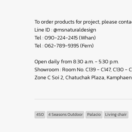
To order products for project, please contac
Line ID : @msnaturaldesign
Tel : 090-224-2415 (Whan)
Tel : 062-789-9395 (Fern)
Open daily from 8:30 a.m. - 5:30 p.m.
Showroom : Room No. C139 - C147, C130 - C
Zone C Soi 2, Chatuchak Plaza, Kamphaen
4SO
4 Seasons Outdoor
Palacio
Living chair