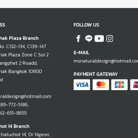
SS
FOLLOW US
hak Plaza Branch
. C132-134, C139-147
E-MAIL
ak Plaza Zone C Soi 2
msnaturaldesign@hotmail.c
ngphet 2 Roadd,
hak Bangkok 10900
PAYMENT GATEWAY
nd
raldesign@hotmail.com
)89-772-5186
,
-615-8655
hot 14 Branch
Chatuchot 14, Or Ngeon,