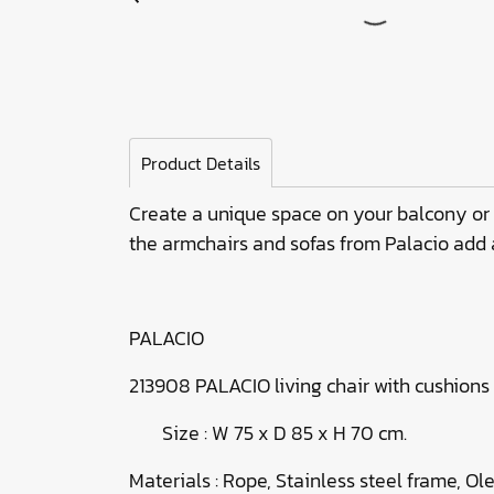
Product Details
Create a unique space on your balcony or g
the armchairs and sofas from Palacio add a
PALACIO
213908 PALACIO living chair with cushions
Size : W 75 x D 85 x H 70 cm.
Materials : Rope, Stainless steel frame, Ole