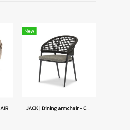
New
AIR
JACK | Dining armchair - Charcoal