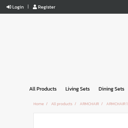
Login
Register
All Products
Living Sets
Dining Sets
Home
All products
ARMCHAIR
ARMCHAIR 1