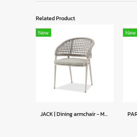
Related Product
New
New
JACK | Dining armchair - Mocha