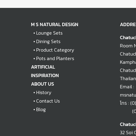
M S NATURAL DESIGN
ADDRE
•
Lounge Sets
Chatuc
•
Dining Sets
Room No
•
Product Category
Chatuch
•
Pots and Planters
Kampha
ARTIFICIAL
Chatuc
INSPIRATION
Thaila
ABOUT US
Email :
•
History
msnatu
•
Contact Us
โทร :
(0
•
Blog
(0)2
Chatuc
32 Soi 