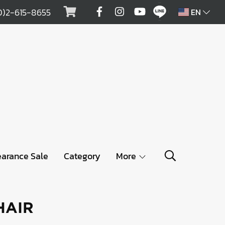
0)2-615-8655
EN
earance Sale
Category
More
HAIR