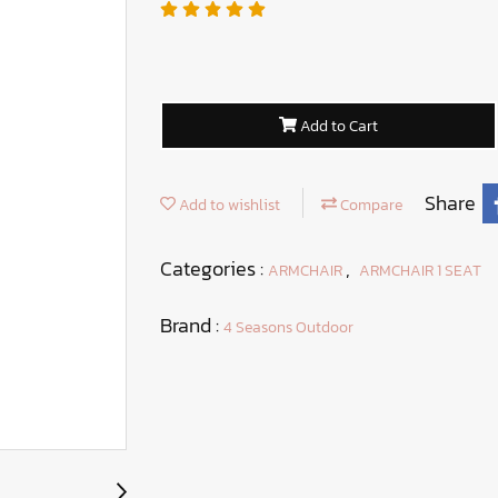
Add to Cart
Share
Add to wishlist
Compare
Categories :
,
ARMCHAIR
ARMCHAIR 1 SEAT
Brand :
4 Seasons Outdoor