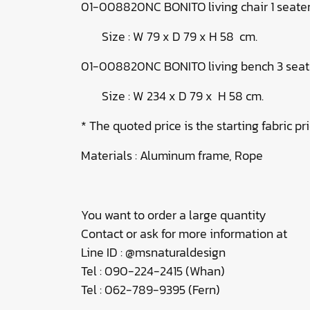
01-008820NC BONITO living chair 1 seater
Size : W 79 x D 79 x H 58 cm.
01-008820NC BONITO living bench 3 seat
Size : W 234 x D 79 x H 58 cm.
* The quoted price is the starting fabric pri
Materials : Aluminum frame, Rope
You want to order a large quantity
Contact or ask for more information at
Line ID : @msnaturaldesign
Tel : 090-224-2415 (Whan)
Tel : 062-789-9395 (Fern)