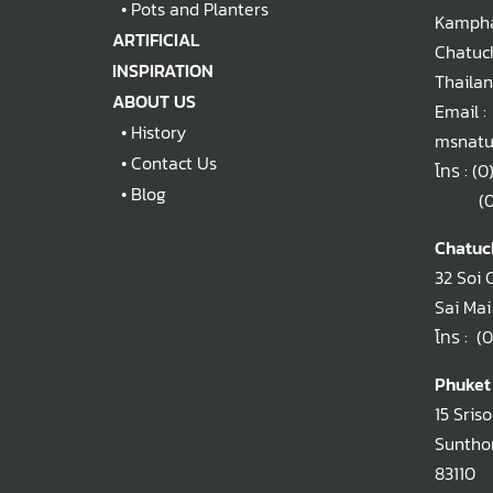
•
Pots and Planters
Kampha
ARTIFICIAL
Chatuc
INSPIRATION
Thaila
ABOUT US
Email :
•
History
msnatu
•
Contact Us
โทร :
(0
•
Blog
(0)2
Chatuc
32 Soi 
Sai Mai
โทร :
(0
Phuket
15 Sris
Sunthon
83110