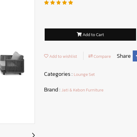
Add to Cart
Share
Add to wishlist
Compare
Categories :
Lounge Set
Brand :
Jati & Kebon Furniture