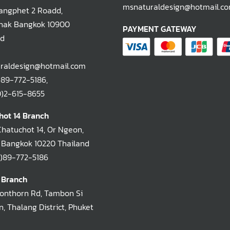
msnaturaldesign@hotmail.c
ngphet 2 Roadd,
hak Bangkok 10900
PAYMENT GATEWAY
nd
raldesign@hotmail.com
)89-772-5186
,
-615-8655
hot 14 Branch
Chatuchot 14, Or Ngeon,
 Bangkok 10220 Thailand
)89-772-5186
 Branch
oonthorn Rd, Tambon Si
, Thalang District, Phuket