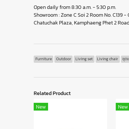
Open daily from 8:30 a.m. - 5:30 p.m.
Showroom : Zone C Soi 2 Room No. C139 - C
Chatuchak Plaza, Kamphaeng Phet 2 Road,
Furniture
Outdoor
Living set
Living chair
ชุดเ
Related Product
New
New