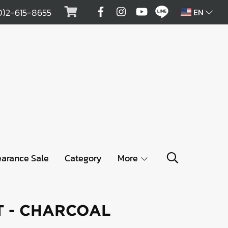
0)2-615-8655
EN
earance Sale
Category
More
T - CHARCOAL