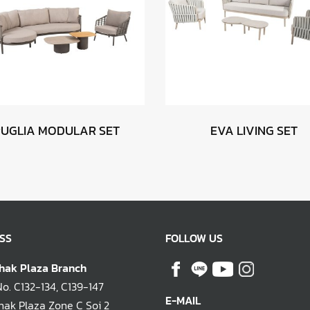
PUGLIA MODULAR SET
EVA LIVING SET
SS
FOLLOW US
hak Plaza Branch
. C132-134, C139-147
E-MAIL
ak Plaza Zone C Soi 2