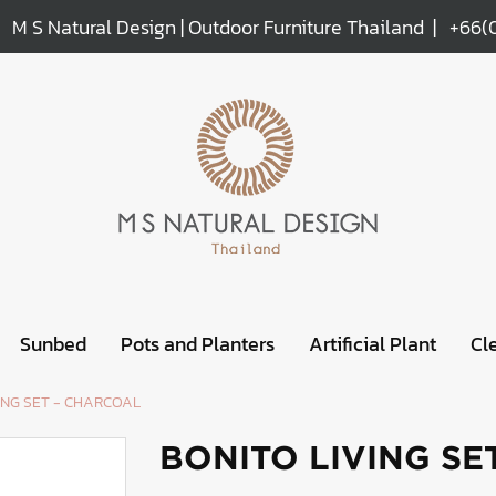
M S Natural Design | Outdoor Furniture Thailand |
+66(
Sunbed
Pots and Planters
Artificial Plant
Cl
ING SET - CHARCOAL
BONITO LIVING SE