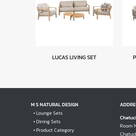
LUCAS LIVING SET
M S NATURAL DESIGN
ADDRE
•
Lounge Sets
Chatuc
•
Dining Sets
Room No
•
Product Category
Chatuch