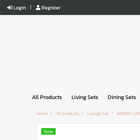
Login
Register
All Products
Living Sets
Dining Sets
Home
All products
Lounge Set
BONITO LIV
New